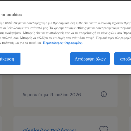
γασίας
ε τα cookies
με cookies για να σου παρέχουμε μια προσαρμοσμένη εμπειρία, για τη διάγνωση τεχνικών προβ
ν να βελτιώσουμε τον ιστότοπό μας. Τα χρησιμοποιούμε επίσης για να σου προσφέρουμε περισσό
τις αναζητήσεις. Μπορείς είτε να τα αποδεχτείς είτε να τα απορρίψεις ή να κάνεις κλικ στο "προ
family office assistant
ν επιλογή σου. Μπορείς να αλλάξεις τις επιλογές σου ανά πάσα στιγμή. Περισσότερες πληροφορίε
ν πολιτική μας για τα cookies.
Περισσότερες πληροφορίες.
nea kifisia, attica
μίκευση
Απόρριψη όλων
αποδ
μόνιμη
δημοσιεύτηκε 9 ιουλίου 2026
σύμβουλος πωλήσεων