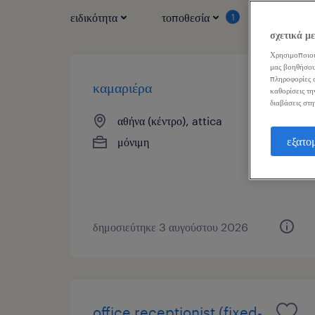
ειδικότητα
τοποθεσία
τύπος ερ
1
σχετικά μ
Χρησιμοποιού
μας βοηθήσου
πληροφορίες σ
καμαριέρα
καθορίσεις τη
διαβάσεις στη
αθήνα (κέντρο), attica
εξατο
μόνιμη
δημοσιεύτηκε 3 αυγούστου 2026
office receptionist (fixed-