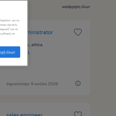
κατάργηση όλων
λημάτων, για να
τερες σχετικές
σαρμογή" για να
sales administrator
ς μπορείς να
athens, attica
οχή όλων
εποχική
δημοσιεύτηκε 9 ιουλίου 2026
sales engineer