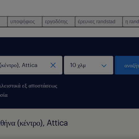
ς
υποψήφιος
εργοδότης
έρευνες randstad
η ran
αναζή
λειστικά εξ αποστάσεως
σία
θήνα (κέντρο), Attica