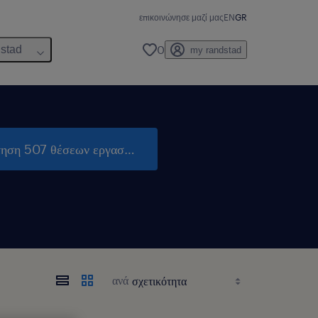
επικοινώνησε μαζί μας
EN
GR
0
dstad
my randstad
τηση 507 θέσεων εργασίας
ανά