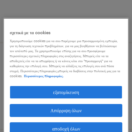
δημοσιεύτηκε 13 ιουλίου 2026
σχετικά με τα cookies
Χρησιμοποιούμε cookies για να σου παρέχουμε μια προσαρμοσμένη εμπειρία,
για τη διάγνωση τεχνικών προβλημάτων, για να μας βοηθήσουν να βελτιώσουμε
τον ιστότοπό μας. Τα χρησιμοποιούμε επίσης για να σου προσφέρουμε
construction engineer
περισσότερες σχετικές πληροφορίες στις αναζητήσεις. Μπορείς είτε να τα
αποδεχτείς είτε να τα απορρίψεις ή να κάνεις κλικ στο "προσαρμογή" για να
καθορίσεις την επιλογή σου. Μπορείς να αλλάξεις τις επιλογές σου ανά πάσα
athens, attica
στιγμή. Περισσότερες πληροφορίες μπορείς να διαβάσεις στην πολιτική μας για τα
cookies.
Περισσότερες πληροφορίες.
μόνιμη
εξατομίκευση
Απόρριψη όλων
δημοσιεύτηκε 20 ιουλίου 2026
αποδοχή όλων