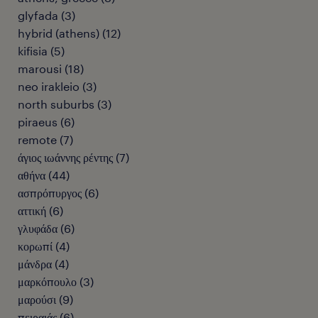
glyfada
(
3
)
hybrid (athens)
(
12
)
kifisia
(
5
)
marousi
(
18
)
neo irakleio
(
3
)
north suburbs
(
3
)
piraeus
(
6
)
remote
(
7
)
άγιος ιωάννης ρέντης
(
7
)
αθήνα
(
44
)
ασπρόπυργος
(
6
)
αττική
(
6
)
γλυφάδα
(
6
)
κορωπί
(
4
)
μάνδρα
(
4
)
μαρκόπουλο
(
3
)
μαρούσι
(
9
)
πειραιάς
(
6
)