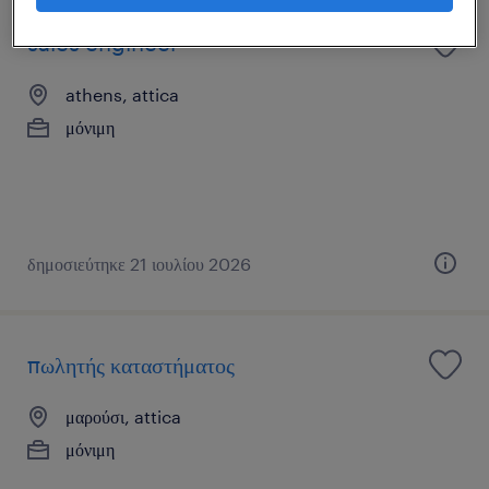
sales engineer
athens, attica
μόνιμη
δημοσιεύτηκε 21 ιουλίου 2026
πωλητής καταστήματος
μαρούσι, attica
μόνιμη