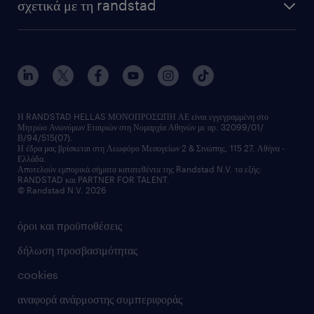
σχετικά με τη randstad
employer brand
οutplacement
faq
ποιοι είμαστε
workmonitor
ανάπτυξη καριέρας
επικοινώνησε μαζί μας
τα γραφεία μας
εκπαίδευση εργαζομένων
δελτία τύπου
κέντρα αξιολόγησης
οικονομικά στοιχεία
υπηρεσίες inhouse
Η RANDSTAD HELLAS ΜΟΝΟΠΡΟΣΩΠΗ ΑΕ είναι εγγεγραμμένη στο
Μητρώο Ανωνύμων Εταιριών στη Νομαρχία Αθηνών με αρ. 32099/01/
επικοινώνησε μαζί μας
Β/94/515(07).
υπηρεσίες redeployment
Η έδρα μας βρίσκεται στη Λεωφόρο Μεσογείων 2 & Σινώπης, 115 27, Αθήνα -
Ελλάδα.
workforce insights
Αποτελούν εμπορικά σήματα κατατεθέντα της Randstad N.V. τα εξής:
RANDSTAD και PARTNER FOR TALENT.
επικοινώνησε μαζί μας
© Randstad N.V. 2026
όροι και προϋποθέσεις
δήλωση προσβασιμότητας
cookies
αναφορά ανάρμοστης συμπεριφοράς