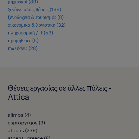
μηχανικοί
(
39
)
ξενόγλωσσες θέσεις
(
199
)
ξενοδοχεία & τουρισμός
(
8
)
οικονομικά & λογιστική
(
32
)
πληροφορική / it
(
53
)
προμήθειες
(
5
)
πωλήσεις
(
28
)
Θέσεις εργασίας σε άλλες πόλεις -
Attica
alimos
(
4
)
aspropyrgos
(
3
)
athens
(
239
)
athens, greece
(
8
)