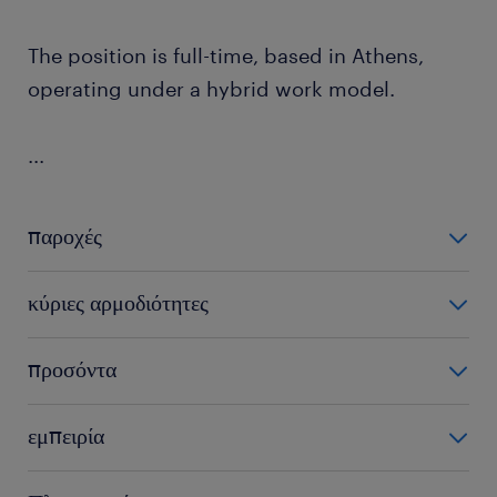
The position is full-time, based in Athens,
operating under a hybrid work model.
...
παροχές
he company offers:
κύριες αρμοδιότητες
Competitive remuneration package and
In this role, you will be responsible for a variety of
προσόντα
benefits.
tasks aimed at optimizing the development lifecycle
and infrastructure:
Private Medical Insurance package.
In order for your profile to match this position, you
εμπειρία
need to have the following:
Hybrid working scheme, providing flexibility and
Design, develop, and maintain responsive,
work-life balance.
5+ years of experience as a Front End Developer
mission-critical web application interfaces