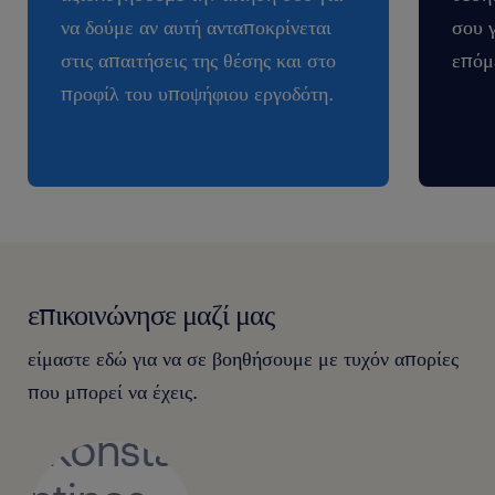
να δούμε αν αυτή ανταποκρίνεται
σου 
στις απαιτήσεις της θέσης και στο
επόμ
προφίλ του υποψήφιου εργοδότη.
επικοινώνησε μαζί μας
είμαστε εδώ για να σε βοηθήσουμε με τυχόν απορίες
που μπορεί να έχεις.