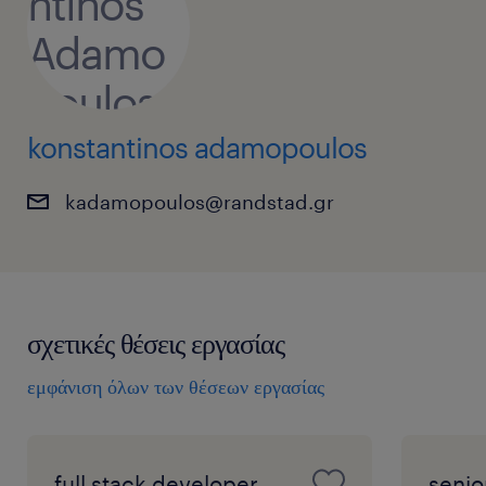
konstantinos adamopoulos
kadamopoulos@randstad.gr
σχετικές θέσεις εργασίας
εμφάνιση όλων των θέσεων εργασίας
full stack developer
senio