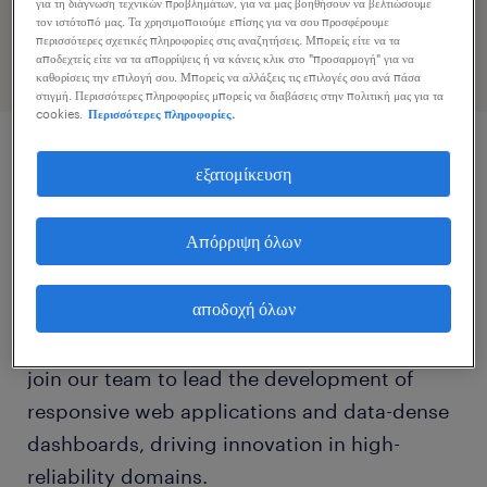
για τη διάγνωση τεχνικών προβλημάτων, για να μας βοηθήσουν να βελτιώσουμε
προφίλ σας
τον ιστότοπό μας. Τα χρησιμοποιούμε επίσης για να σου προσφέρουμε
περισσότερες σχετικές πληροφορίες στις αναζητήσεις. Μπορείς είτε να τα
αποδεχτείς είτε να τα απορρίψεις ή να κάνεις κλικ στο "προσαρμογή" για να
καθορίσεις την επιλογή σου. Μπορείς να αλλάξεις τις επιλογές σου ανά πάσα
στιγμή. Περισσότερες πληροφορίες μπορείς να διαβάσεις στην πολιτική μας για τα
cookies.
Περισσότερες πληροφορίες.
εξατομίκευση
περιγραφή εργασίας
Απόρριψη όλων
Are you a passionate Senior Front-End
Engineer who excels at designing and
αποδοχή όλων
architecting scalable, mission-critical user
interfaces? We are looking for an expert to
join our team to lead the development of
responsive web applications and data-dense
dashboards, driving innovation in high-
reliability domains.