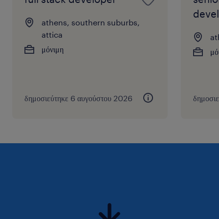
deve
athens, southern suburbs,
attica
at
μόνιμη
μό
δημοσιεύτηκε 6 αυγούστου 2026
δημοσι