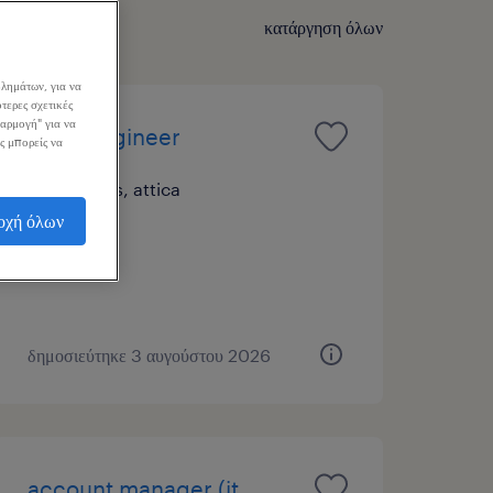
κατάργηση όλων
λημάτων, για να
τερες σχετικές
σαρμογή" για να
sales engineer
ς μπορείς να
athens, attica
οχή όλων
μόνιμη
δημοσιεύτηκε 3 αυγούστου 2026
account manager (it