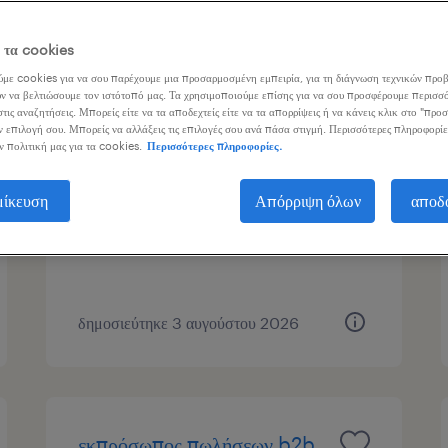
ος εργασίας
ε τα cookies
με cookies για να σου παρέχουμε μια προσαρμοσμένη εμπειρία, για τη διάγνωση τεχνικών προβ
ν να βελτιώσουμε τον ιστότοπό μας. Τα χρησιμοποιούμε επίσης για να σου προσφέρουμε περισσό
τις αναζητήσεις. Μπορείς είτε να τα αποδεχτείς είτε να τα απορρίψεις ή να κάνεις κλικ στο "προ
sales proposal engineer
ν επιλογή σου. Μπορείς να αλλάξεις τις επιλογές σου ανά πάσα στιγμή. Περισσότερες πληροφορίε
ν πολιτική μας για τα cookies.
Περισσότερες πληροφορίες.
athens, attica
μίκευση
Απόρριψη όλων
αποδ
μόνιμη
δημοσιεύτηκε 3 αυγούστου 2026
εκπρόσωπος πωλήσεων b2b