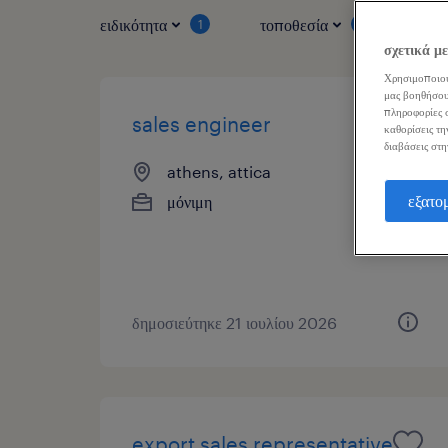
ειδικότητα
τοποθεσία
τύπ
1
1
σχετικά μ
Χρησιμοποιού
μας βοηθήσου
πληροφορίες σ
sales engineer
καθορίσεις τη
διαβάσεις στη
athens, attica
εξατο
μόνιμη
δημοσιεύτηκε 21 ιουλίου 2026
export sales representative