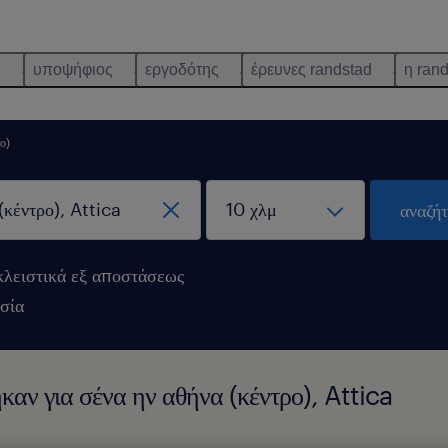
ς
υποψήφιος
εργοδότης
έρευνες randstad
η ran
ο)
αναζή
λειστικά εξ αποστάσεως
σία
καν για σένα ην αθήνα (κέντρο), Attica