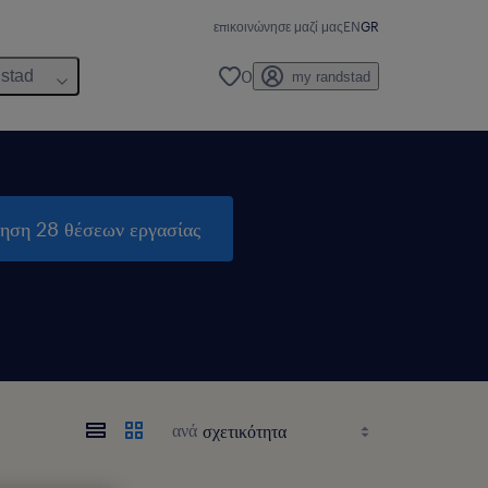
επικοινώνησε μαζί μας
EN
GR
0
dstad
my randstad
τηση 28 θέσεων εργασίας
ανά