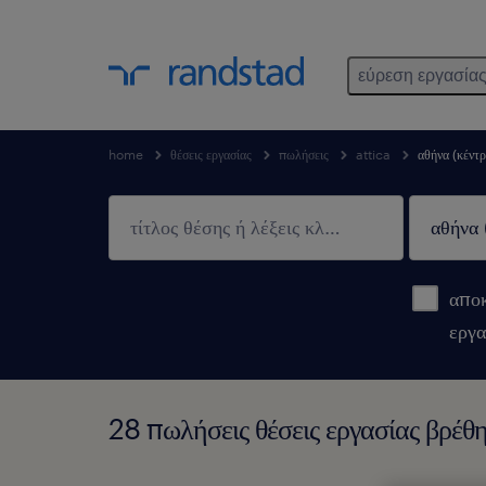
εύρεση εργασία
home
θέσεις εργασίας
πωλήσεις
attica
αθήνα (κέντρ
αποκ
εργα
28 πωλήσεις θέσεις εργασίας βρέθη