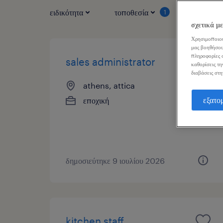
ειδικότητα
τοποθεσία
τύπος ερ
1
σχετικά μ
Χρησιμοποιού
μας βοηθήσου
πληροφορίες σ
sales administrator
καθορίσεις τη
διαβάσεις στη
athens, attica
εξατο
εποχική
δημοσιεύτηκε 9 ιουλίου 2026
kitchen staff