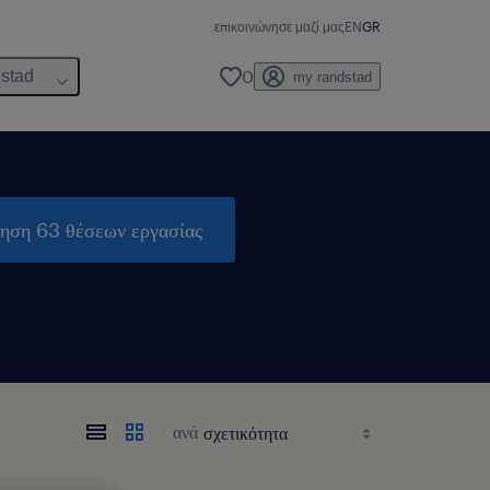
επικοινώνησε μαζί μας
EN
GR
0
dstad
my randstad
τηση 63 θέσεων εργασίας
ανά