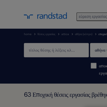
εύρεση εργασία
home
θέσεις εργασίας
attica
αθήνα (κέντρο)
εποχικ
αποκ
εργα
63 Εποχική θέσεις εργασίας βρέθη