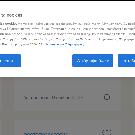
γασίας
1
ε τα cookies
με cookies για να σου παρέχουμε μια προσαρμοσμένη εμπειρία, για τη διάγνωση τεχνικών προβ
ν να βελτιώσουμε τον ιστότοπό μας. Τα χρησιμοποιούμε επίσης για να σου προσφέρουμε περισσό
τις αναζητήσεις. Μπορείς είτε να τα αποδεχτείς είτε να τα απορρίψεις ή να κάνεις κλικ στο "προ
office receptionist (fixed-
ν επιλογή σου. Μπορείς να αλλάξεις τις επιλογές σου ανά πάσα στιγμή. Περισσότερες πληροφορίε
ν πολιτική μας για τα cookies.
Περισσότερες πληροφορίες.
term)
μίκευση
Απόρριψη όλων
αποδ
southern suburbs, attica
εποχική
δημοσιεύτηκε 9 ιουλίου 2026
φορτοεκφορτωτής