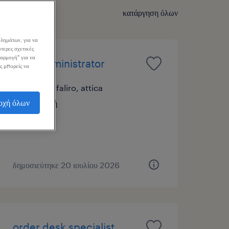
κατάργηση όλων
λημάτων, για να
τερες σχετικές
σαρμογή" για να
sales administrator
ς μπορείς να
palaio faliro, attica
οχή όλων
εποχική
δημοσιεύτηκε 20 ιουλίου 2026
order desk specialist