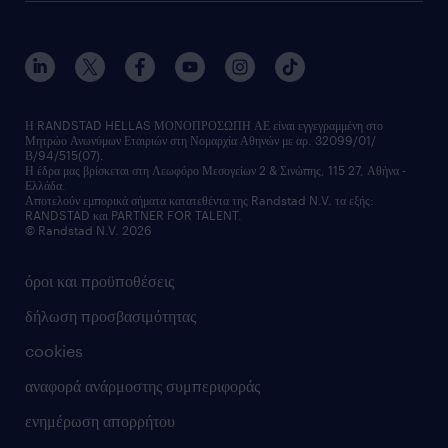
ποιοι είμαστε
workmonitor
ανάπτυξη καριέρας
επικοινώνησε μαζί μας
τα γραφεία μας
εκπαίδευση εργαζομένων
δελτία τύπου
κέντρα αξιολόγησης
οικονομικά στοιχεία
υπηρεσίες inhouse
Η RANDSTAD HELLAS ΜΟΝΟΠΡΟΣΩΠΗ ΑΕ είναι εγγεγραμμένη στο
Μητρώο Ανωνύμων Εταιριών στη Νομαρχία Αθηνών με αρ. 32099/01/
επικοινώνησε μαζί μας
Β/94/515(07).
υπηρεσίες redeployment
Η έδρα μας βρίσκεται στη Λεωφόρο Μεσογείων 2 & Σινώπης, 115 27, Αθήνα -
Ελλάδα.
workforce insights
Αποτελούν εμπορικά σήματα κατατεθέντα της Randstad N.V. τα εξής:
RANDSTAD και PARTNER FOR TALENT.
επικοινώνησε μαζί μας
© Randstad N.V. 2026
όροι και προϋποθέσεις
δήλωση προσβασιμότητας
cookies
αναφορά ανάρμοστης συμπεριφοράς
ενημέρωση απορρήτου