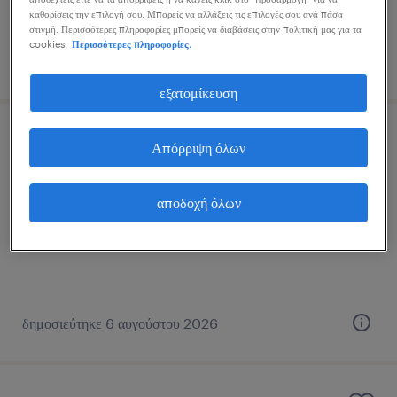
καθορίσεις την επιλογή σου. Μπορείς να αλλάξεις τις επιλογές σου ανά πάσα
στιγμή. Περισσότερες πληροφορίες μπορείς να διαβάσεις στην πολιτική μας για τα
cookies.
Περισσότερες πληροφορίες.
δημοσιεύτηκε 6 αυγούστου 2026
εξατομίκευση
αποθηκάριος - picker
Απόρριψη όλων
θεσσαλονικη, central macedonia
αποδοχή όλων
εποχική
δημοσιεύτηκε 6 αυγούστου 2026