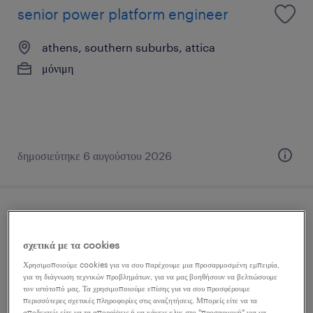
senior power platform engineer
athens, southern suburbs, attica
μόνιμη
δημοσιεύτηκε 6 αυγούστου 2026
it manager
σχετικά με τα cookies
thessaloniki, central macedonia
Χρησιμοποιούμε cookies για να σου παρέχουμε μια προσαρμοσμένη εμπειρία,
μόνιμη
για τη διάγνωση τεχνικών προβλημάτων, για να μας βοηθήσουν να βελτιώσουμε
τον ιστότοπό μας. Τα χρησιμοποιούμε επίσης για να σου προσφέρουμε
περισσότερες σχετικές πληροφορίες στις αναζητήσεις. Μπορείς είτε να τα
αποδεχτείς είτε να τα απορρίψεις ή να κάνεις κλικ στο "προσαρμογή" για να