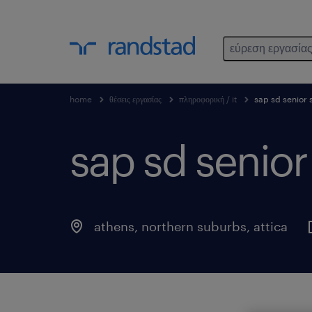
εύρεση εργασία
home
θέσεις εργασίας
πληροφορική / it
sap sd senior 
sap sd senior 
athens, northern suburbs
,
attica