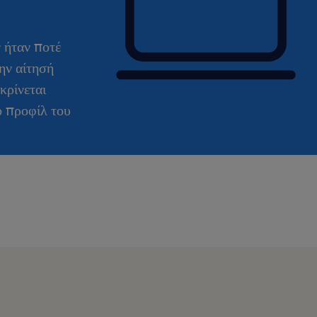
Ability to manage diverse stakeh
communicate complex ideas effec
ν ήταν ποτέ
A collaborative spirit that thrive
ην αίτησή
environment while maintaining 
κρίνεται
to work autonomously.
ο προφίλ του