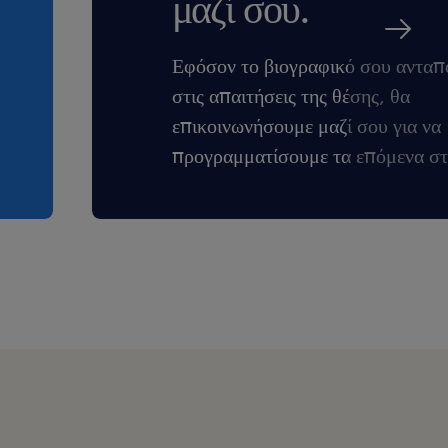
μαζί σου.
olders and
tively.
Εφόσον το βιογραφικό σου ανταπ
s in a team-based
στις απαιτήσεις της θέσης, θα
the independence
επικοινωνήσουμε μαζί σου για να
προγραμματίσουμε τα επόμενα στ