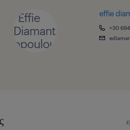
effie di
+30 694 
ediama
ς
ε