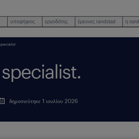
ς
υποψήφιος
εργοδότης
έρευνες randstad
η ran
specialist
specialist.
δημοσιεύτηκε 1 ιουλίου 2026