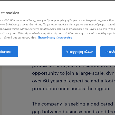
ε τα cookies
με cookies για να σου παρέχουμε μια προσαρμοσμένη εμπειρία, για τη διάγνωση τεχνικών προβ
ν να βελτιώσουμε τον ιστότοπό μας. Τα χρησιμοποιούμε επίσης για να σου προσφέρουμε περισσό
τις αναζητήσεις. Μπορείς είτε να τα αποδεχτείς είτε να τα απορρίψεις ή να κάνεις κλικ στο "προ
ν επιλογή σου. Μπορείς να αλλάξεις τις επιλογές σου ανά πάσα στιγμή. Περισσότερες πληροφορίε
Are you ready to drive digital transf
ν πολιτική μας για τα cookies.
Περισσότερες πληροφορίες.
backbone of the heavy industry sect
μίκευση
Απόρριψη όλων
αποδ
A leading force in the steel industry i
professional to join its headquarters 
opportunity to join a large-scale, dy
over 60 years of expertise and a foot
production units across the region.
The company is seeking a dedicated s
gap between business needs and tech