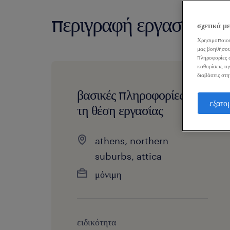
περιγραφή εργασίας
σχετικά μ
Χρησιμοποιού
μας βοηθήσου
πληροφορίες σ
καθορίσεις τη
διαβάσεις στη
βασικές πληροφορίες για
εξατο
τη θέση εργασίας
athens, northern
suburbs, attica
μόνιμη
ειδικότητα