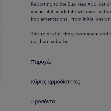
Reporting to the Business Applicatio
successful candidate will oversee the 
implementations - from initial design
This role is full-time, permanent and 
northern suburbs.
παροχές
Rewards & Benefits
κύριες αρμοδιότητες
Competitive Compensation: A rew
Key Responsibilities:
and benefits package.
προσόντα
Growth: Continuous training and 
End-to-End Implementation: Facilit