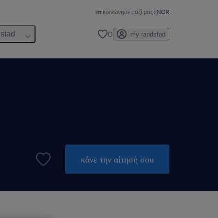
επικοινώνησε μαζί μας
EN
GR
0
dstad
my randstad
κάνε την αίτησή σου