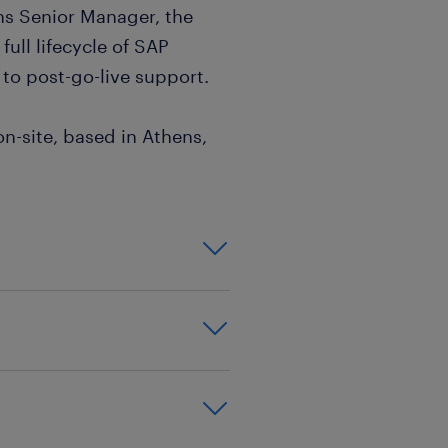
ns Senior Manager, the
full lifecycle of SAP
 to post-go-live support.
on-site, based in Athens,
arding salary
clear career
ates all stages of