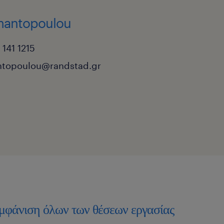
amantopoulou
141 1215
ntopoulou@randstad.gr
μφάνιση όλων των θέσεων εργασίας