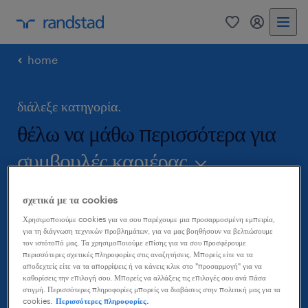
0
my randst
home
διάλεξε κατηγορία.
θέλω να μάθω περισσότερα για
συμβουλές καριέρας
Καλώς ήρθες στο career blog μας! Εδώ μπορείς να
σχετικά με τα cookies
βρεις όλες τις πληροφορίες που χρειάζεσαι για την
Χρησιμοποιούμε cookies για να σου παρέχουμε μια προσαρμοσμένη εμπειρία,
για τη διάγνωση τεχνικών προβλημάτων, για να μας βοηθήσουν να βελτιώσουμε
προετοιμασία του βιογραφικού σου και της επόμενης
τον ιστότοπό μας. Τα χρησιμοποιούμε επίσης για να σου προσφέρουμε
περισσότερες σχετικές πληροφορίες στις αναζητήσεις. Μπορείς είτε να τα
συνέντευξης εργασίας αλλά και συμβουλές καριέρας
αποδεχτείς είτε να τα απορρίψεις ή να κάνεις κλικ στο "προσαρμογή" για να
καθορίσεις την επιλογή σου. Μπορείς να αλλάξεις τις επιλογές σου ανά πάσα
που θα σε βοηθήσουν να κάνεις το επόμενο
στιγμή. Περισσότερες πληροφορίες μπορείς να διαβάσεις στην πολιτική μας για τα
επαγγελματικό σου βήμα.
cookies.
Περισσότερες πληροφορίες.