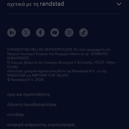
σχετικά με τη randstad
Η RANDSTAD HELLAS ΜΟΝΟΠΡΟΣΩΠΗ ΑΕ είναι εγγεγραμμένη στο
Μητρώο Ανωνύμων Εταιριών στη Νομαρχία Αθηνών με αρ. 32099/01/
Β/94/515(07).
Η έδρα μας βρίσκεται στη Λεωφόρο Μεσογείων 2 & Σινώπης, 115 27, Αθήνα -
Ελλάδα.
Αποτελούν εμπορικά σήματα κατατεθέντα της Randstad N.V. τα εξής:
RANDSTAD και PARTNER FOR TALENT.
© Randstad N.V. 2026
όροι και προϋποθέσεις
δήλωση προσβασιμότητας
cookies
αναφορά ανάρμοστης συμπεριφοράς