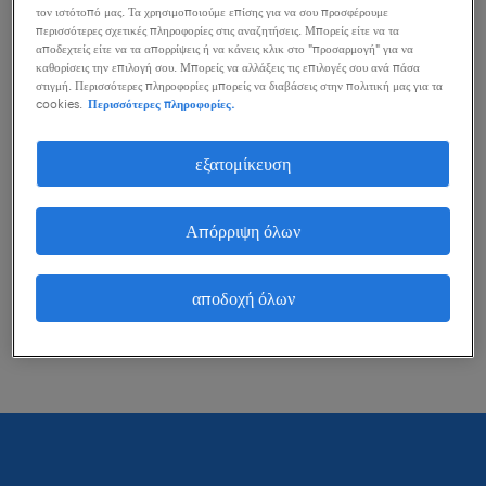
τον ιστότοπό μας. Τα χρησιμοποιούμε επίσης για να σου προσφέρουμε
μπορείς να κάνεις για να σε βοηθήσουν.
περισσότερες σχετικές πληροφορίες στις αναζητήσεις. Μπορείς είτε να τα
αποδεχτείς είτε να τα απορρίψεις ή να κάνεις κλικ στο "προσαρμογή" για να
καθορίσεις την επιλογή σου. Μπορείς να αλλάξεις τις επιλογές σου ανά πάσα
στιγμή. Περισσότερες πληροφορίες μπορείς να διαβάσεις στην πολιτική μας για τα
εξέτασε το ενδεχόμενο να αφαιρέσεις ορισμένα
cookies.
Περισσότερες πληροφορίες.
από τα φίλτρα που έχεις εφαρμόσει.
εξατομίκευση
Αναζήτησες θέσεις εργασίας για μια
συγκεκριμένη περιοχή; Προσπάθησε να
Απόρριψη όλων
διευρύνεις τη χιλιομετρική εμβέλεια γύρω από
αυτή την περιοχή.
αποδοχή όλων
Άλλαξε τον τίτλο θέσης ή τις λέξεις κλειδιά και
έλεγξε την ορθογραφία τους.