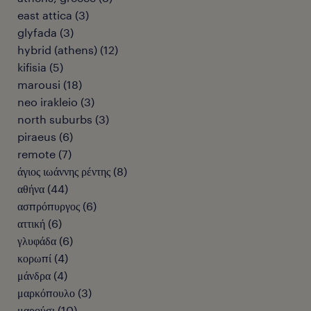
east attica
(
3
)
glyfada
(
3
)
hybrid (athens)
(
12
)
kifisia
(
5
)
marousi
(
18
)
neo irakleio
(
3
)
north suburbs
(
3
)
piraeus
(
6
)
remote
(
7
)
άγιος ιωάννης ρέντης
(
8
)
αθήνα
(
44
)
ασπρόπυργος
(
6
)
αττική
(
6
)
γλυφάδα
(
6
)
κορωπί
(
4
)
μάνδρα
(
4
)
μαρκόπουλο
(
3
)
μαρούσι
(
10
)