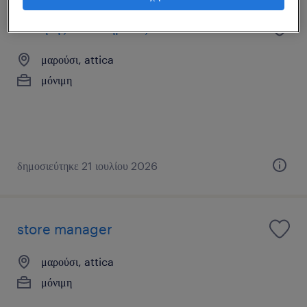
πωλητής καταστήματος
μαρούσι, attica
μόνιμη
δημοσιεύτηκε 21 ιουλίου 2026
store manager
μαρούσι, attica
μόνιμη