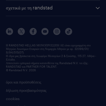
HR trends
υπηρεσίες μισθοδοσίας
webinars
σχετικά με τη randstad
employer brand
οutplacement
faq
ποιοι είμαστε
workmonitor
ανάπτυξη καριέρας
επικοινώνησε μαζί μας
τα γραφεία μας
εκπαίδευση εργαζομένων
δελτία τύπου
κέντρα αξιολόγησης
οικονομικά στοιχεία
υπηρεσίες inhouse
Η RANDSTAD HELLAS ΜΟΝΟΠΡΟΣΩΠΗ ΑΕ είναι εγγεγραμμένη στο
Μητρώο Ανωνύμων Εταιριών στη Νομαρχία Αθηνών με αρ. 32099/01/
επικοινώνησε μαζί μας
Β/94/515(07).
υπηρεσίες redeployment
Η έδρα μας βρίσκεται στη Λεωφόρο Μεσογείων 2 & Σινώπης, 115 27, Αθήνα -
Ελλάδα.
workforce insights
Αποτελούν εμπορικά σήματα κατατεθέντα της Randstad N.V. τα εξής:
RANDSTAD και PARTNER FOR TALENT.
επικοινώνησε μαζί μας
© Randstad N.V. 2026
όροι και προϋποθέσεις
δήλωση προσβασιμότητας
cookies