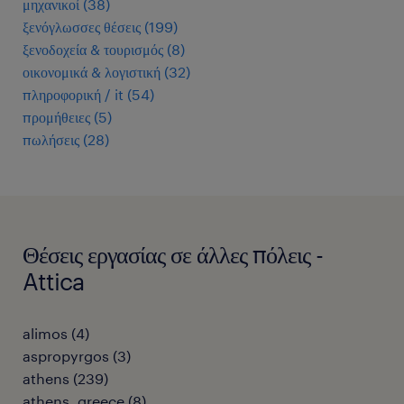
μηχανικοί
(
38
)
ξενόγλωσσες θέσεις
(
199
)
ξενοδοχεία & τουρισμός
(
8
)
οικονομικά & λογιστική
(
32
)
πληροφορική / it
(
54
)
προμήθειες
(
5
)
πωλήσεις
(
28
)
Θέσεις εργασίας σε άλλες πόλεις -
Attica
alimos
(
4
)
aspropyrgos
(
3
)
athens
(
239
)
athens, greece
(
8
)