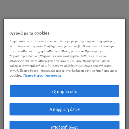
δημοσιεύτηκε 13 ιουλίου 2026
σχετικά με τα cookies
Χρησιμοποιούμε cookies για να σου παρέχουμε μια προσαρμοσμένη εμπειρία,
για τη διάγνωση τεχνικών προβλημάτων, για να μας βοηθήσουν να βελτιώσουμε
τον ιστότοπό μας. Τα χρησιμοποιούμε επίσης για να σου προσφέρουμε
sales engineer
περισσότερες σχετικές πληροφορίες στις αναζητήσεις. Μπορείς είτε να τα
αποδεχτείς είτε να τα απορρίψεις ή να κάνεις κλικ στο "προσαρμογή" για να
καθορίσεις την επιλογή σου. Μπορείς να αλλάξεις τις επιλογές σου ανά πάσα
athens, attica
στιγμή. Περισσότερες πληροφορίες μπορείς να διαβάσεις στην πολιτική μας για τα
cookies.
Περισσότερες πληροφορίες.
μόνιμη
εξατομίκευση
Απόρριψη όλων
δημοσιεύτηκε 21 ιουλίου 2026
αποδοχή όλων