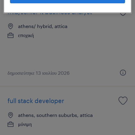
mid/senior it business analyst
athens/ hybrid, attica
εποχική
δημοσιεύτηκε 13 ιουλίου 2026
full stack developer
athens, southern suburbs, attica
μόνιμη