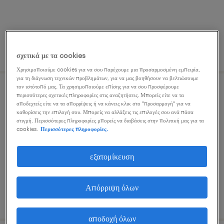
δημοσιεύτηκε 10 ιουλίου 2026
σχετικά με τα cookies
Χρησιμοποιούμε cookies για να σου παρέχουμε μια προσαρμοσμένη εμπειρία,
για τη διάγνωση τεχνικών προβλημάτων, για να μας βοηθήσουν να βελτιώσουμε
τον ιστότοπό μας. Τα χρησιμοποιούμε επίσης για να σου προσφέρουμε
σύμβουλος πωλήσεων
περισσότερες σχετικές πληροφορίες στις αναζητήσεις. Μπορείς είτε να τα
αποδεχτείς είτε να τα απορρίψεις ή να κάνεις κλικ στο "προσαρμογή" για να
καθορίσεις την επιλογή σου. Μπορείς να αλλάξεις τις επιλογές σου ανά πάσα
αθήνα, attica
στιγμή. Περισσότερες πληροφορίες μπορείς να διαβάσεις στην πολιτική μας για τα
cookies.
Περισσότερες πληροφορίες.
μόνιμη
εξατομίκευση
Απόρριψη όλων
δημοσιεύτηκε 13 ιουλίου 2026
αποδοχή όλων