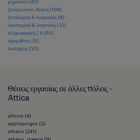
μηχανικοί
(
40
)
ξενόγλωσσες θέσεις
(
199
)
ξενοδοχεία & τουρισμός
(
8
)
οικονομικά & λογιστική
(
32
)
πληροφορική / it
(
55
)
προμήθειες
(
5
)
πωλήσεις
(
30
)
Θέσεις εργασίας σε άλλες πόλεις -
Attica
alimos
(
4
)
aspropyrgos
(
3
)
athens
(
241
)
athens, greece
(
9
)