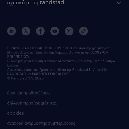
σχετικά με τη randstad
employer brand
οutplacement
faq
ποιοι είμαστε
workmonitor
ανάπτυξη καριέρας
επικοινώνησε μαζί μας
τα γραφεία μας
εκπαίδευση εργαζομένων
δελτία τύπου
κέντρα αξιολόγησης
οικονομικά στοιχεία
υπηρεσίες inhouse
Η RANDSTAD HELLAS ΜΟΝΟΠΡΟΣΩΠΗ ΑΕ είναι εγγεγραμμένη στο
Μητρώο Ανωνύμων Εταιριών στη Νομαρχία Αθηνών με αρ. 32099/01/
επικοινώνησε μαζί μας
Β/94/515(07).
υπηρεσίες redeployment
Η έδρα μας βρίσκεται στη Λεωφόρο Μεσογείων 2 & Σινώπης, 115 27, Αθήνα -
Ελλάδα.
workforce insights
Αποτελούν εμπορικά σήματα κατατεθέντα της Randstad N.V. τα εξής:
RANDSTAD και PARTNER FOR TALENT.
επικοινώνησε μαζί μας
© Randstad N.V. 2026
όροι και προϋποθέσεις
δήλωση προσβασιμότητας
cookies
αναφορά ανάρμοστης συμπεριφοράς