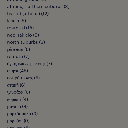
athens, northern suburbs
(
3
)
hybrid (athens)
(
12
)
kifisia
(
5
)
marousi
(
18
)
neo irakleio
(
3
)
north suburbs
(
3
)
piraeus
(
6
)
remote
(
7
)
άγιος ιωάννης ρέντης
(
7
)
αθήνα
(
45
)
ασπρόπυργος
(
6
)
αττική
(
6
)
γλυφάδα
(
6
)
κορωπί
(
4
)
μάνδρα
(
4
)
μαρκόπουλο
(
3
)
μαρούσι
(
9
)
πειραιάς
(
6
)