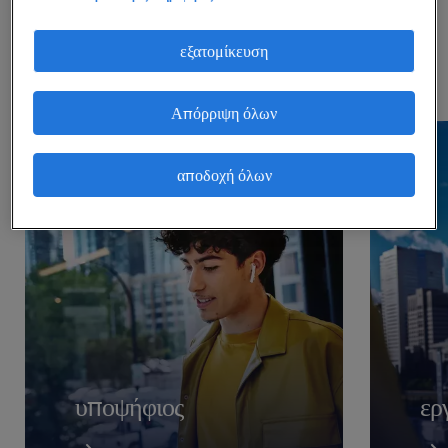
στείλε μας το αίτημά σου.
εξατομίκευση
Απόρριψη όλων
αποδοχή όλων
υποψήφιος
ερ