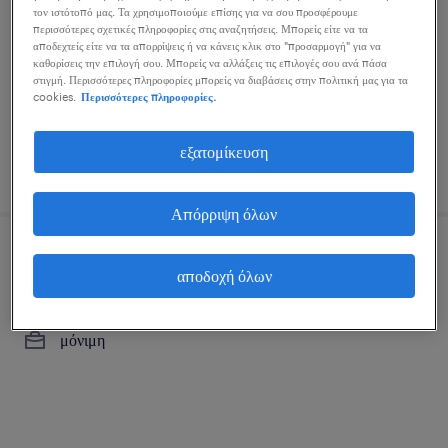
τον ιστότοπό μας. Τα χρησιμοποιούμε επίσης για να σου προσφέρουμε
marousi, attica
περισσότερες σχετικές πληροφορίες στις αναζητήσεις. Μπορείς είτε να τα
μόνιμη
αποδεχτείς είτε να τα απορρίψεις ή να κάνεις κλικ στο "προσαρμογή" για να
καθορίσεις την επιλογή σου. Μπορείς να αλλάξεις τις επιλογές σου ανά πάσα
στιγμή. Περισσότερες πληροφορίες μπορείς να διαβάσεις στην πολιτική μας για τα
cookies.
Περισσότερες πληροφορίες.
εξατομίκευση
δημοσιεύτηκε 6 αυγούστου 2026
Απόρριψη όλων
electrical design engineer
αποδοχή όλων
athens, attica
μόνιμη