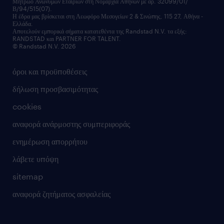
Μητρώο Ανωνύμων Εταιριών στη Νομαρχία Αθηνών με αρ. 32099/01/
επικοινώνησε μαζί μας
Β/94/515(07).
υπηρεσίες redeployment
Η έδρα μας βρίσκεται στη Λεωφόρο Μεσογείων 2 & Σινώπης, 115 27, Αθήνα -
Ελλάδα.
workforce insights
Αποτελούν εμπορικά σήματα κατατεθέντα της Randstad N.V. τα εξής:
RANDSTAD και PARTNER FOR TALENT.
επικοινώνησε μαζί μας
© Randstad N.V. 2026
όροι και προϋποθέσεις
δήλωση προσβασιμότητας
cookies
αναφορά ανάρμοστης συμπεριφοράς
ενημέρωση απορρήτου
λάβετε υπόψη
sitemap
αναφορά ζητήματος ασφαλείας