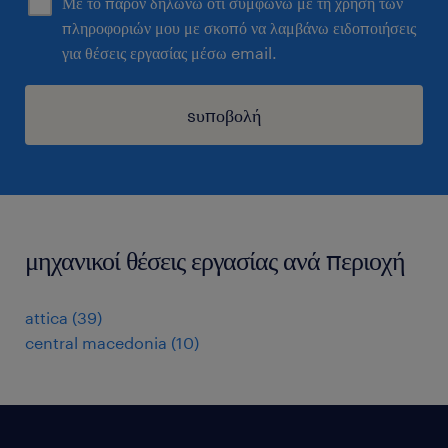
Με το παρόν δηλώνω ότι συμφωνώ με τη χρήση των
πληροφοριών μου με σκοπό να λαμβάνω ειδοποιήσεις
για θέσεις εργασίας μέσω email.
sυποβολή
μηχανικοί θέσεις εργασίας ανά περιοχή
attica
(
39
)
central macedonia
(
10
)