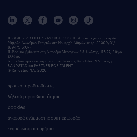
ποιοι είμαστε
workmonitor
ανάπτυξη καριέρας
επικοινώνησε μαζί μας
τα γραφεία μας
εκπαίδευση εργαζομένων
δελτία τύπου
κέντρα αξιολόγησης
οικονομικά στοιχεία
υπηρεσίες inhouse
Η RANDSTAD HELLAS ΜΟΝΟΠΡΟΣΩΠΗ ΑΕ είναι εγγεγραμμένη στο
Μητρώο Ανωνύμων Εταιριών στη Νομαρχία Αθηνών με αρ. 32099/01/
επικοινώνησε μαζί μας
Β/94/515(07).
υπηρεσίες redeployment
Η έδρα μας βρίσκεται στη Λεωφόρο Μεσογείων 2 & Σινώπης, 115 27, Αθήνα -
Ελλάδα.
workforce insights
Αποτελούν εμπορικά σήματα κατατεθέντα της Randstad N.V. τα εξής:
RANDSTAD και PARTNER FOR TALENT.
επικοινώνησε μαζί μας
© Randstad N.V. 2026
όροι και προϋποθέσεις
δήλωση προσβασιμότητας
cookies
αναφορά ανάρμοστης συμπεριφοράς
ενημέρωση απορρήτου