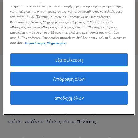
Χρησιμοποιούμε cookies για να σου παρέχουμε μια προσαρμοσμένη εμπειρία,
για τη διάγνωση τεχνικών προβλημάτων, για να μας βοηθήσουν να βελτιώσουμε
Επιταχύνετε την εφαρμογή εργασίας κοινοποιώντας το
τον ιστότοπό μας. Τα χρησιμοποιούμε επίσης για να σου προσφέρουμε
περισσότερες σχετικές πληροφορίες στις αναζητήσεις. Μπορείς είτε να τα
προφίλ σας
αποδεχτείς είτε να τα απορρίψεις ή να κάνεις κλικ στο "προσαρμογή" για να
καθορίσεις την επιλογή σου. Μπορείς να αλλάξεις τις επιλογές σου ανά πάσα
στιγμή. Περισσότερες πληροφορίες μπορείς να διαβάσεις στην πολιτική μας για τα
cookies.
Περισσότερες πληροφορίες.
εξατομίκευση
περιγραφή εργασίας
Απόρριψη όλων
Μιλάτε άπταιστα Γερμανικά και θα θέλατε να
αποδοχή όλων
εργαστείτε στον ασφαλιστικό κλάδο; Διακρίνεστε για
την ευγένειά σας, έχετε ομαδικό πνεύμα και σας
αρέσει να δίνετε λύσεις στους πελάτες;