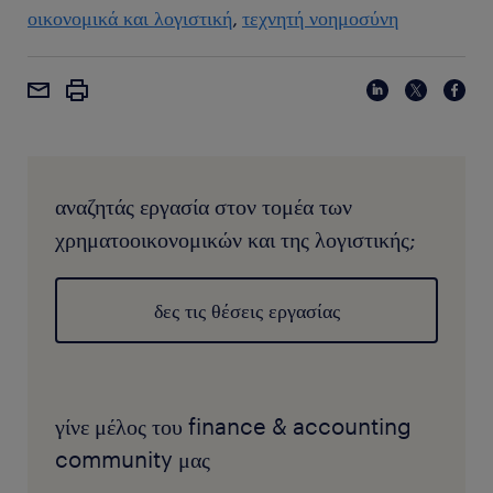
οικονομικά και λογιστική
τεχνητή νοημοσύνη
Παράλληλα, διεθνείς οργανισμοί όπως η
ACCA
ενσωματώνουν πλέον στο πρόγραμμα σπουδών τους
θεματικές για το FinTech, τον ψηφιακό έλεγχο και την ηθική
δεοντολογία της AI.
αναζητάς εργασία στον τομέα των
χρηματοοικονομικών και της λογιστικής;
δες τις θέσεις εργασίας
γίνε μέλος του finance & accounting
community μας