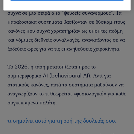
Ο εντοπισμός απάτης στον τραπεζικό τομέα κατέληγε
συχνά σε μια σειρά από "ψευδείς συναγερμούς". Τα
παραδοσιακά συστήματα βασίζονταν σε δύσκαμπτους
κανόνες που συχνά χαρακτήριζαν ως ύποπτες ακόμη
και νόμιμες διεθνείς συναλλαγές, αναγκάζοντάς σε να
ξοδεύεις ώρες για να τις επαληθεύσεις χειροκίνητα.
Το 2026, η τάση μετατοπίζεται προς το
συμπεριφορικό AI (behavioural AI). Αντί για
στατικούς κανόνες, αυτά τα συστήματα μαθαίνουν να
αναγνωρίζουν το τι θεωρείται «φυσιολογικό» για κάθε
συγκεκριμένο πελάτη.
τι σημαίνει αυτό για τη ροή της δουλειάς σου.