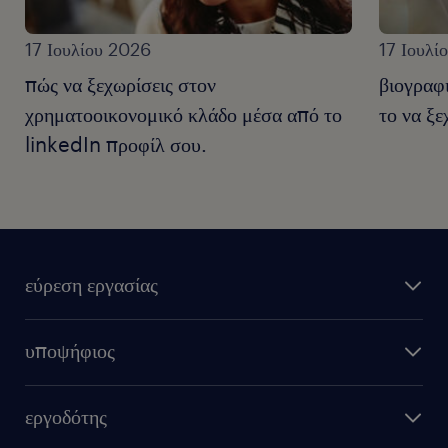
17 Ιουλίου 2026
17 Ιουλί
πώς να ξεχωρίσεις στον
βιογραφ
χρηματοοικονομικό κλάδο μέσα από το
το να ξε
linkedIn προφίλ σου.
εύρεση εργασίας
υποψήφιος
εργοδότης