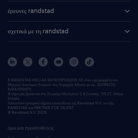
έρευνες randstad
σχετικά με τη randstad
Η RANDSTAD HELLAS ΜΟΝΟΠΡΟΣΩΠΗ ΑΕ είναι εγγεγραμμένη στο
Μητρώο Ανωνύμων Εταιριών στη Νομαρχία Αθηνών με αρ. 32099/01/
Β/94/515(07).
Η έδρα μας βρίσκεται στη Λεωφόρο Μεσογείων 2 & Σινώπης, 115 27, Αθήνα -
Ελλάδα.
Αποτελούν εμπορικά σήματα κατατεθέντα της Randstad N.V. τα εξής:
RANDSTAD και PARTNER FOR TALENT.
© Randstad N.V. 2026
όροι και προϋποθέσεις