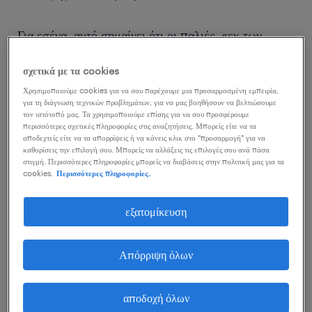
Για εσένα, αυτό σημαίνει ότι οι παλιές, «εκ των
υστέρων» πρακτικές στη λογιστική - η διόρθωση
σχετικά με τα cookies
δηλαδή λαθών εβδομάδες αφότου συμβούν - δεν είναι
Χρησιμοποιούμε cookies για να σου παρέχουμε μια προσαρμοσμένη εμπειρία,
πλέον βιώσιμες. Πλέον χρειάζεται να λειτουργείς
για τη διάγνωση τεχνικών προβλημάτων, για να μας βοηθήσουν να βελτιώσουμε
τον ιστότοπό μας. Τα χρησιμοποιούμε επίσης για να σου προσφέρουμε
προληπτικά, με ακρίβεια και στρατηγική σκέψη.
περισσότερες σχετικές πληροφορίες στις αναζητήσεις. Μπορείς είτε να τα
Αυτό το άρθρο δεν αποτελεί μια θεωρητική ματιά στο
αποδεχτείς είτε να τα απορρίψεις ή να κάνεις κλικ στο "προσαρμογή" για να
καθορίσεις την επιλογή σου. Μπορείς να αλλάξεις τις επιλογές σου ανά πάσα
μέλλον, είναι μια ανάλυση του πώς συγκεκριμένες
στιγμή. Περισσότερες πληροφορίες μπορείς να διαβάσεις στην πολιτική μας για τα
cookies.
Περισσότερες πληροφορίες.
εφαρμογές του AI βοηθούν επαγγελματίες σαν εσένα
να κερδίσουν χρόνο και να παραμείνουν μπροστά
εξατομίκευση
από τις κανονιστικές εξελίξεις το 2026.
Απόρριψη όλων
καταπολεμώντας την απάτη με AI: πέρα
από το «false alarm».
αποδοχή όλων