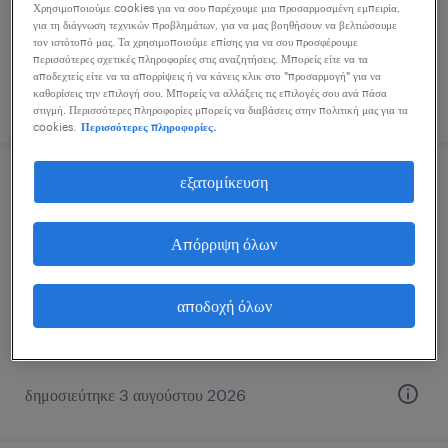
Χρησιμοποιούμε cookies για να σου παρέχουμε μια προσαρμοσμένη εμπειρία,
για τη διάγνωση τεχνικών προβλημάτων, για να μας βοηθήσουν να βελτιώσουμε
τον ιστότοπό μας. Τα χρησιμοποιούμε επίσης για να σου προσφέρουμε
περισσότερες σχετικές πληροφορίες στις αναζητήσεις. Μπορείς είτε να τα
αποδεχτείς είτε να τα απορρίψεις ή να κάνεις κλικ στο "προσαρμογή" για να
καθορίσεις την επιλογή σου. Μπορείς να αλλάξεις τις επιλογές σου ανά πάσα
δημοσιεύτηκε 4 αυγούστου 2026
στιγμή. Περισσότερες πληροφορίες μπορείς να διαβάσεις στην πολιτική μας για τα
cookies.
Περισσότερες πληροφορίες.
εξατομίκευση
.net developer
athens | hybrid, attica
Απόρριψη όλων
μόνιμη
αποδοχή όλων
δημοσιεύτηκε 3 αυγούστου 2026