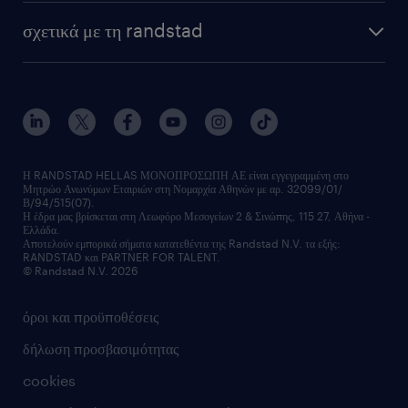
HR trends
υπηρεσίες μισθοδοσίας
webinars
σχετικά με τη randstad
employer brand
οutplacement
faq
ποιοι είμαστε
workmonitor
ανάπτυξη καριέρας
επικοινώνησε μαζί μας
τα γραφεία μας
εκπαίδευση εργαζομένων
δελτία τύπου
κέντρα αξιολόγησης
οικονομικά στοιχεία
υπηρεσίες inhouse
Η RANDSTAD HELLAS ΜΟΝΟΠΡΟΣΩΠΗ ΑΕ είναι εγγεγραμμένη στο
Μητρώο Ανωνύμων Εταιριών στη Νομαρχία Αθηνών με αρ. 32099/01/
επικοινώνησε μαζί μας
Β/94/515(07).
υπηρεσίες redeployment
Η έδρα μας βρίσκεται στη Λεωφόρο Μεσογείων 2 & Σινώπης, 115 27, Αθήνα -
Ελλάδα.
workforce insights
Αποτελούν εμπορικά σήματα κατατεθέντα της Randstad N.V. τα εξής:
RANDSTAD και PARTNER FOR TALENT.
επικοινώνησε μαζί μας
© Randstad N.V. 2026
όροι και προϋποθέσεις
δήλωση προσβασιμότητας
cookies