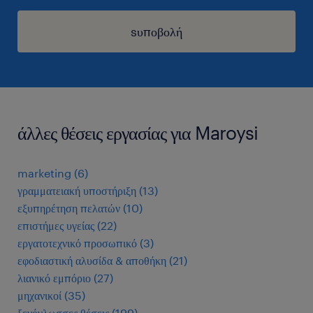
sυποβολή
άλλες θέσεις εργασίας για Maroysi
marketing
(
6
)
γραμματειακή υποστήριξη
(
13
)
εξυπηρέτηση πελατών
(
10
)
επιστήμες υγείας
(
22
)
εργατοτεχνικό προσωπικό
(
3
)
εφοδιαστική αλυσίδα & αποθήκη
(
21
)
λιανικό εμπόριο
(
27
)
μηχανικοί
(
35
)
ξενόγλωσσες θέσεις
(
199
)