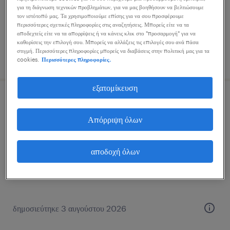
για τη διάγνωση τεχνικών προβλημάτων, για να μας βοηθήσουν να βελτιώσουμε
τον ιστότοπό μας. Τα χρησιμοποιούμε επίσης για να σου προσφέρουμε
περισσότερες σχετικές πληροφορίες στις αναζητήσεις. Μπορείς είτε να τα
αποδεχτείς είτε να τα απορρίψεις ή να κάνεις κλικ στο "προσαρμογή" για να
καθορίσεις την επιλογή σου. Μπορείς να αλλάξεις τις επιλογές σου ανά πάσα
στιγμή. Περισσότερες πληροφορίες μπορείς να διαβάσεις στην πολιτική μας για τα
δημοσιεύτηκε 29 ιουλίου 2026
cookies.
Περισσότερες πληροφορίες.
εξατομίκευση
υπάλληλος υποδοχής εισόδου
Απόρριψη όλων
άγιος ιωάννης ρέντης, attica
μόνιμη
αποδοχή όλων
δημοσιεύτηκε 3 αυγούστου 2026