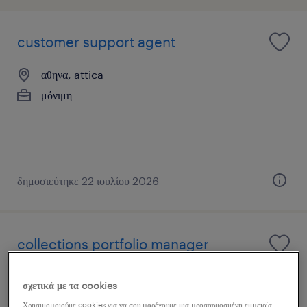
customer support agent
αθηνα, attica
μόνιμη
δημοσιεύτηκε 22 ιουλίου 2026
collections portfolio manager
kallithea, attica
σχετικά με τα cookies
μόνιμη
Χρησιμοποιούμε cookies για να σου παρέχουμε μια προσαρμοσμένη εμπειρία,