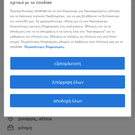
σχετικά με τα cookies
Χρησιμοποιούμε cookies για να σου παρέχουμε μια προσαρμοσμένη εμπειρία,
φαρμακοποιός/ βοηθός φαρμακοποιού
για τη διάγνωση τεχνικών προβλημάτων, για να μας βοηθήσουν να βελτιώσουμε
τον ιστότοπό μας. Τα χρησιμοποιούμε επίσης για να σου προσφέρουμε
περισσότερες σχετικές πληροφορίες στις αναζητήσεις. Μπορείς είτε να τα
γλυφάδα, attica
αποδεχτείς είτε να τα απορρίψεις ή να κάνεις κλικ στο "προσαρμογή" για να
καθορίσεις την επιλογή σου. Μπορείς να αλλάξεις τις επιλογές σου ανά πάσα
μόνιμη
στιγμή. Περισσότερες πληροφορίες μπορείς να διαβάσεις στην πολιτική μας για τα
cookies.
Περισσότερες πληροφορίες.
εξατομίκευση
δημοσιεύτηκε 31 ιουλίου 2026
Απόρριψη όλων
αποδοχή όλων
νοσηλευτές/τριες
χολαργός, attica
μόνιμη