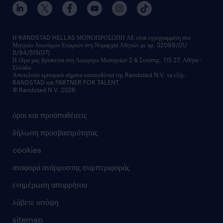
εκπαίδευση εργαζομένων
δελτία τύπου
κέντρα αξιολόγησης
οικονομικά στοιχεία
υπηρεσίες inhouse
Η RANDSTAD HELLAS ΜΟΝΟΠΡΟΣΩΠΗ ΑΕ είναι εγγεγραμμένη στο
Μητρώο Ανωνύμων Εταιριών στη Νομαρχία Αθηνών με αρ. 32099/01/
επικοινώνησε μαζί μας
Β/94/515(07).
υπηρεσίες redeployment
Η έδρα μας βρίσκεται στη Λεωφόρο Μεσογείων 2 & Σινώπης, 115 27, Αθήνα -
Ελλάδα.
workforce insights
Αποτελούν εμπορικά σήματα κατατεθέντα της Randstad N.V. τα εξής:
RANDSTAD και PARTNER FOR TALENT.
επικοινώνησε μαζί μας
© Randstad N.V. 2026
όροι και προϋποθέσεις
δήλωση προσβασιμότητας
cookies
αναφορά ανάρμοστης συμπεριφοράς
ενημέρωση απορρήτου
λάβετε υπόψη
sitemap