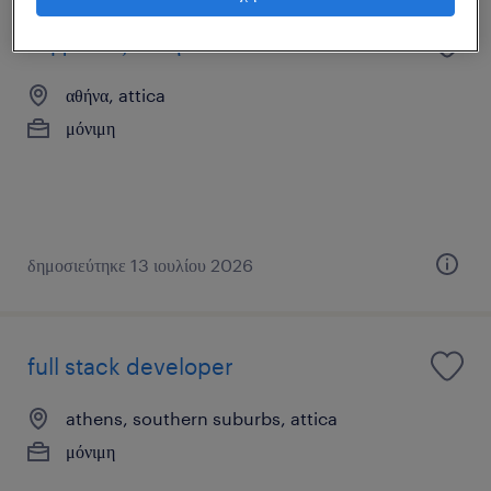
σύμβουλος πωλήσεων
αθήνα, attica
μόνιμη
δημοσιεύτηκε 13 ιουλίου 2026
full stack developer
athens, southern suburbs, attica
μόνιμη