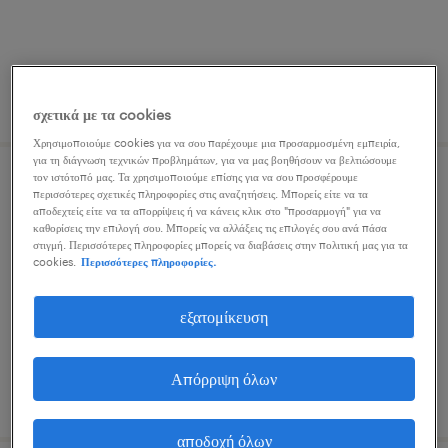
δημοσιεύτηκε 9 ιουλίου 2026
σχετικά με τα cookies
Χρησιμοποιούμε cookies για να σου παρέχουμε μια προσαρμοσμένη εμπειρία,
για τη διάγνωση τεχνικών προβλημάτων, για να μας βοηθήσουν να βελτιώσουμε
τον ιστότοπό μας. Τα χρησιμοποιούμε επίσης για να σου προσφέρουμε
account manager (it solutions)
περισσότερες σχετικές πληροφορίες στις αναζητήσεις. Μπορείς είτε να τα
αποδεχτείς είτε να τα απορρίψεις ή να κάνεις κλικ στο "προσαρμογή" για να
καθορίσεις την επιλογή σου. Μπορείς να αλλάξεις τις επιλογές σου ανά πάσα
athens, attica
στιγμή. Περισσότερες πληροφορίες μπορείς να διαβάσεις στην πολιτική μας για τα
cookies.
Περισσότερες πληροφορίες.
μόνιμη
εξατομίκευση
Απόρριψη όλων
δημοσιεύτηκε 10 ιουλίου 2026
αποδοχή όλων