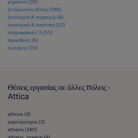
μηχανικοί
(
39
)
ξενόγλωσσες θέσεις
(
199
)
ξενοδοχεία & τουρισμός
(
8
)
οικονομικά & λογιστική
(
32
)
πληροφορική / it
(
55
)
προμήθειες
(
5
)
πωλήσεις
(
30
)
Θέσεις εργασίας σε άλλες πόλεις -
Attica
alimos
(
4
)
aspropyrgos
(
3
)
athens
(
240
)
athens, greece
(
9
)