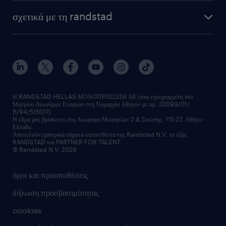
HR trends
υπηρεσίες μισθοδοσίας
webinars
σχετικά με τη randstad
employer brand
οutplacement
faq
ποιοι είμαστε
workmonitor
ανάπτυξη καριέρας
επικοινώνησε μαζί μας
τα γραφεία μας
εκπαίδευση εργαζομένων
δελτία τύπου
κέντρα αξιολόγησης
οικονομικά στοιχεία
υπηρεσίες inhouse
Η RANDSTAD HELLAS ΜΟΝΟΠΡΟΣΩΠΗ ΑΕ είναι εγγεγραμμένη στο
Μητρώο Ανωνύμων Εταιριών στη Νομαρχία Αθηνών με αρ. 32099/01/
επικοινώνησε μαζί μας
Β/94/515(07).
υπηρεσίες redeployment
Η έδρα μας βρίσκεται στη Λεωφόρο Μεσογείων 2 & Σινώπης, 115 27, Αθήνα -
Ελλάδα.
workforce insights
Αποτελούν εμπορικά σήματα κατατεθέντα της Randstad N.V. τα εξής:
RANDSTAD και PARTNER FOR TALENT.
επικοινώνησε μαζί μας
© Randstad N.V. 2026
όροι και προϋποθέσεις
δήλωση προσβασιμότητας
cookies