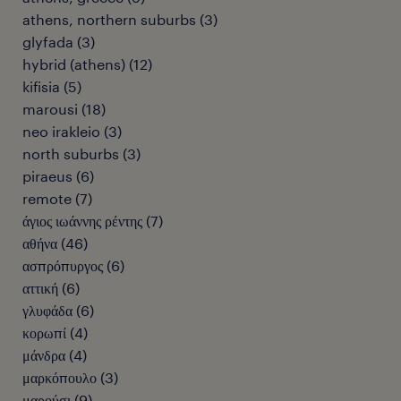
athens, northern suburbs
(
3
)
glyfada
(
3
)
hybrid (athens)
(
12
)
kifisia
(
5
)
marousi
(
18
)
neo irakleio
(
3
)
north suburbs
(
3
)
piraeus
(
6
)
remote
(
7
)
άγιος ιωάννης ρέντης
(
7
)
αθήνα
(
46
)
ασπρόπυργος
(
6
)
αττική
(
6
)
γλυφάδα
(
6
)
κορωπί
(
4
)
μάνδρα
(
4
)
μαρκόπουλο
(
3
)
μαρούσι
(
9
)