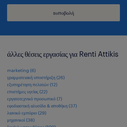
sυποβολή
άλλες θέσεις εργασίας για Renti Attikis
marketing
(
6
)
γραμματειακή υποστήριξη
(
26
)
εξυπηρέτηση πελατών
(
12
)
επιστήμες υγείας
(
22
)
εργατοτεχνικό προσωπικό
(
7
)
εφοδιαστική αλυσίδα & αποθήκη
(
37
)
λιανικό εμπόριο
(
29
)
μηχανικοί
(
38
)
ξενόγλωσσες θέσεις
(
199
)