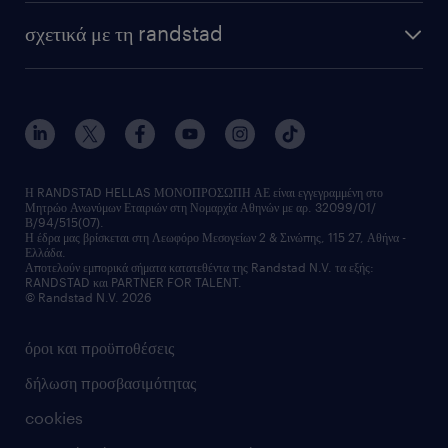
HR trends
υπηρεσίες μισθοδοσίας
webinars
σχετικά με τη randstad
employer brand
οutplacement
faq
ποιοι είμαστε
workmonitor
ανάπτυξη καριέρας
επικοινώνησε μαζί μας
τα γραφεία μας
εκπαίδευση εργαζομένων
δελτία τύπου
κέντρα αξιολόγησης
οικονομικά στοιχεία
υπηρεσίες inhouse
Η RANDSTAD HELLAS ΜΟΝΟΠΡΟΣΩΠΗ ΑΕ είναι εγγεγραμμένη στο
Μητρώο Ανωνύμων Εταιριών στη Νομαρχία Αθηνών με αρ. 32099/01/
επικοινώνησε μαζί μας
Β/94/515(07).
υπηρεσίες redeployment
Η έδρα μας βρίσκεται στη Λεωφόρο Μεσογείων 2 & Σινώπης, 115 27, Αθήνα -
Ελλάδα.
workforce insights
Αποτελούν εμπορικά σήματα κατατεθέντα της Randstad N.V. τα εξής:
RANDSTAD και PARTNER FOR TALENT.
επικοινώνησε μαζί μας
© Randstad N.V. 2026
όροι και προϋποθέσεις
δήλωση προσβασιμότητας
cookies