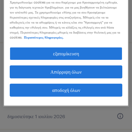
Χρησιμοποιούμε cookies για να σου παρέχουμε μια προσαρμοσμένη εμπειρία,
για τη διάγνωση τεχνικών προβλημάτων, για να μας βοηθήσουν να βελτιώσουμε
τον ιστότοπό μας. Τα χρησιμοποιούμε επίσης για να σου προσφέρουμε
περισσότερες σχετικές πληροφορίες στις αναζητήσεις. Μπορείς είτε να τα
αποδεχτείς είτε να τα απορρίψεις ή να κάνεις κλικ στο "προσαρμογή" για να
καθορίσεις την επιλογή σου. Μπορείς να αλλάξεις τις επιλογές σου ανά πάσα
δημοσιεύτηκε 28 ιουλίου 2026
στιγμή. Περισσότερες πληροφορίες μπορείς να διαβάσεις στην πολιτική μας για τα
cookies.
Περισσότερες πληροφορίες.
εξατομίκευση
underwriter
γλυφάδα, attica
Απόρριψη όλων
μόνιμη
αποδοχή όλων
δημοσιεύτηκε 1 ιουλίου 2026