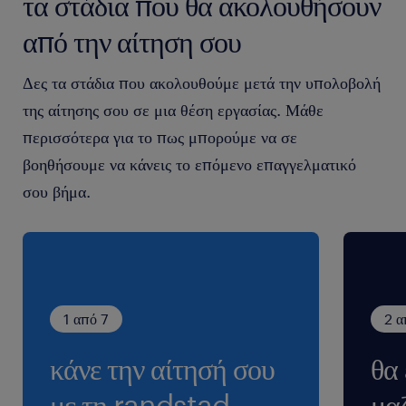
τα στάδια που θα ακολουθήσουν
Please note that for transparency and equity
reasons, only those applications made online via
από την αίτηση σου
our site will be assessed. After the screening of all
the CVs received, we will only contact the
Δες τα στάδια που ακολουθούμε μετά την υπολοβολή
candidates who meet the requirements of the job to
της αίτησης σου σε μια θέση εργασίας. Μάθε
arrange an interview. All applications are
περισσότερα για το πως μπορούμε να σε
considered strictly confidential.
βοηθήσουμε να κάνεις το επόμενο επαγγελματικό
σου βήμα.
#remote #workfromhome
1 από 7
2 α
κάνε την αίτησή σου
θα
με τη randstad.
μαζ