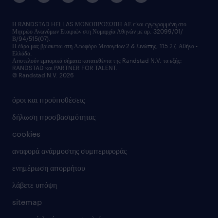
δελτία τύπου
κέντρα αξιολόγησης
οικονομικά στοιχεία
υπηρεσίες inhouse
Η RANDSTAD HELLAS ΜΟΝΟΠΡΟΣΩΠΗ ΑΕ είναι εγγεγραμμένη στο
Μητρώο Ανωνύμων Εταιριών στη Νομαρχία Αθηνών με αρ. 32099/01/
επικοινώνησε μαζί μας
Β/94/515(07).
υπηρεσίες redeployment
Η έδρα μας βρίσκεται στη Λεωφόρο Μεσογείων 2 & Σινώπης, 115 27, Αθήνα -
Ελλάδα.
workforce insights
Αποτελούν εμπορικά σήματα κατατεθέντα της Randstad N.V. τα εξής:
RANDSTAD και PARTNER FOR TALENT.
επικοινώνησε μαζί μας
© Randstad N.V. 2026
όροι και προϋποθέσεις
δήλωση προσβασιμότητας
cookies
αναφορά ανάρμοστης συμπεριφοράς
ενημέρωση απορρήτου
λάβετε υπόψη
sitemap