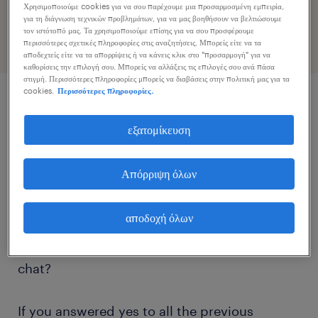
προφίλ σας
Χρησιμοποιούμε cookies για να σου παρέχουμε μια προσαρμοσμένη εμπειρία,
για τη διάγνωση τεχνικών προβλημάτων, για να μας βοηθήσουν να βελτιώσουμε
τον ιστότοπό μας. Τα χρησιμοποιούμε επίσης για να σου προσφέρουμε
περισσότερες σχετικές πληροφορίες στις αναζητήσεις. Μπορείς είτε να τα
αποδεχτείς είτε να τα απορρίψεις ή να κάνεις κλικ στο "προσαρμογή" για να
καθορίσεις την επιλογή σου. Μπορείς να αλλάξεις τις επιλογές σου ανά πάσα
στιγμή. Περισσότερες πληροφορίες μπορείς να διαβάσεις στην πολιτική μας για τα
cookies.
Περισσότερες πληροφορίες.
περιγραφή εργασίας
εξατομίκευση
Are you a native Russian speaker based in
Απόρριψη όλων
Athens, Greece?
αποδοχή όλων
Do you enjoy handling challenging situations
and providing support to customers via live
chat?
If you answered yes to all the previous