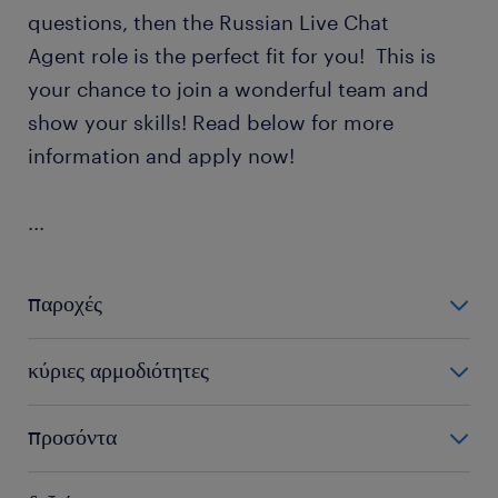
questions, then the Russian Live Chat
Agent role is the perfect fit for you! This is
your chance to join a wonderful team and
show your skills! Read below for more
information and apply now!
...
παροχές
What benefits you will be entitled as Russian Live
κύριες αρμοδιότητες
Chat Agent:
What your responsibilities will be as an Russian Live
προσόντα
Exquisite remuneration package
Chat Agent:
Private health insurance for you & your beloved
What are the qualifications for this Russian Live