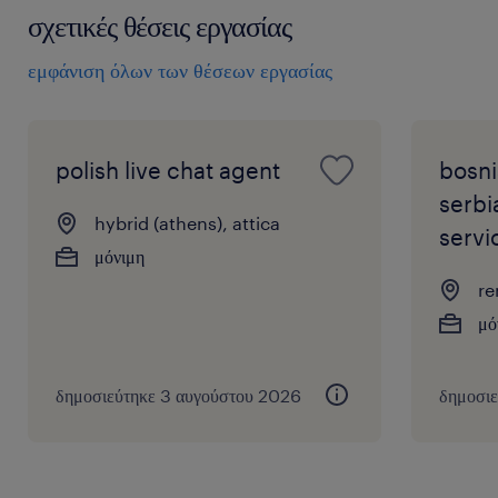
σχετικές θέσεις εργασίας
εμφάνιση όλων των θέσεων εργασίας
polish live chat agent
bosni
serbi
hybrid (athens), attica
servi
μόνιμη
re
μό
δημοσιεύτηκε 3 αυγούστου 2026
δημοσι