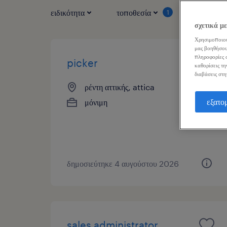
ειδικότητα
τοποθεσία
τύπος ερ
1
σχετικά μ
Χρησιμοποιού
μας βοηθήσου
πληροφορίες σ
picker
καθορίσεις τη
διαβάσεις στη
ρέντη αττικής, attica
εξατο
μόνιμη
δημοσιεύτηκε 4 αυγούστου 2026
sales administrator