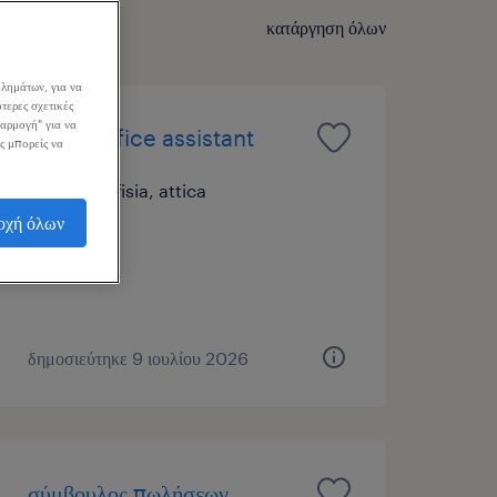
κατάργηση όλων
λημάτων, για να
τερες σχετικές
σαρμογή" για να
family office assistant
ς μπορείς να
nea kifisia, attica
οχή όλων
μόνιμη
δημοσιεύτηκε 9 ιουλίου 2026
σύμβουλος πωλήσεων