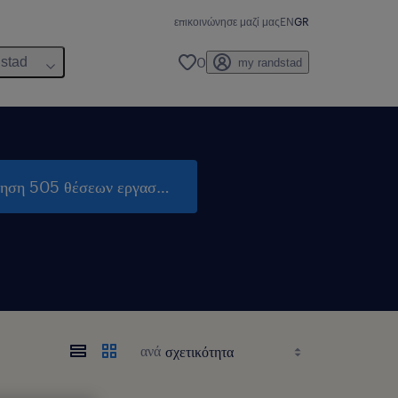
επικοινώνησε μαζί μας
EN
GR
0
dstad
my randstad
τηση 505 θέσεων εργασίας
ανά