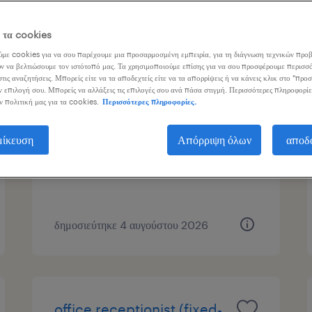
γασίας
ε τα cookies
με cookies για να σου παρέχουμε μια προσαρμοσμένη εμπειρία, για τη διάγνωση τεχνικών προβ
ν να βελτιώσουμε τον ιστότοπό μας. Τα χρησιμοποιούμε επίσης για να σου προσφέρουμε περισσό
τις αναζητήσεις. Μπορείς είτε να τα αποδεχτείς είτε να τα απορρίψεις ή να κάνεις κλικ στο "προ
οδηγός σούπερ μάρκετ
ν επιλογή σου. Μπορείς να αλλάξεις τις επιλογές σου ανά πάσα στιγμή. Περισσότερες πληροφορίε
ν πολιτική μας για τα cookies.
Περισσότερες πληροφορίες.
ρέντη αττικής, attica
μίκευση
Απόρριψη όλων
αποδ
μόνιμη
δημοσιεύτηκε 4 αυγούστου 2026
office receptionist (fixed-