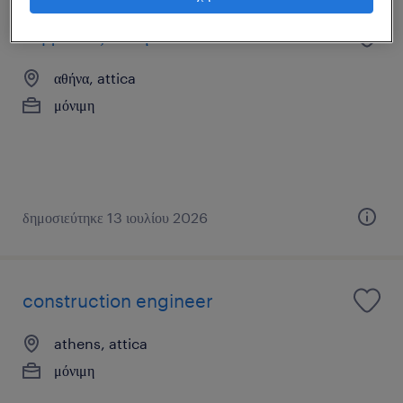
σύμβουλος πωλήσεων
αθήνα, attica
μόνιμη
δημοσιεύτηκε 13 ιουλίου 2026
construction engineer
athens, attica
μόνιμη