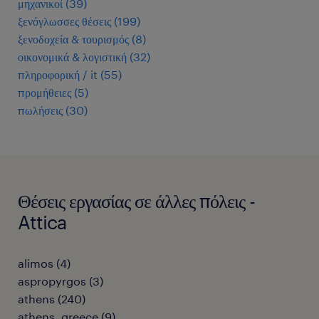
μηχανικοί
(
39
)
ξενόγλωσσες θέσεις
(
199
)
ξενοδοχεία & τουρισμός
(
8
)
οικονομικά & λογιστική
(
32
)
πληροφορική / it
(
55
)
προμήθειες
(
5
)
πωλήσεις
(
30
)
Θέσεις εργασίας σε άλλες πόλεις -
Attica
alimos
(
4
)
aspropyrgos
(
3
)
athens
(
240
)
athens, greece
(
9
)