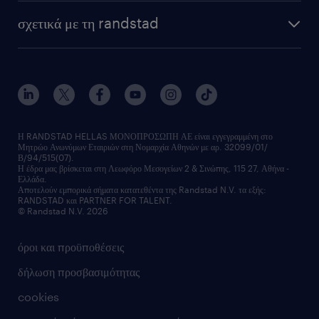
HR trends
υπηρεσίες μισθοδοσίας
webinars
σχετικά με τη randstad
employer brand
οutplacement
faq
ποιοι είμαστε
workmonitor
ανάπτυξη καριέρας
επικοινώνησε μαζί μας
τα γραφεία μας
εκπαίδευση εργαζομένων
δελτία τύπου
κέντρα αξιολόγησης
οικονομικά στοιχεία
υπηρεσίες inhouse
Η RANDSTAD HELLAS ΜΟΝΟΠΡΟΣΩΠΗ ΑΕ είναι εγγεγραμμένη στο
Μητρώο Ανωνύμων Εταιριών στη Νομαρχία Αθηνών με αρ. 32099/01/
επικοινώνησε μαζί μας
Β/94/515(07).
υπηρεσίες redeployment
Η έδρα μας βρίσκεται στη Λεωφόρο Μεσογείων 2 & Σινώπης, 115 27, Αθήνα -
Ελλάδα.
workforce insights
Αποτελούν εμπορικά σήματα κατατεθέντα της Randstad N.V. τα εξής:
RANDSTAD και PARTNER FOR TALENT.
επικοινώνησε μαζί μας
© Randstad N.V. 2026
όροι και προϋποθέσεις
δήλωση προσβασιμότητας
cookies