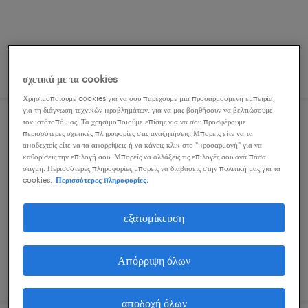
δημοσιεύτηκε 9 ιουλίου 2026
σχετικά με τα cookies
Χρησιμοποιούμε cookies για να σου παρέχουμε μια προσαρμοσμένη εμπειρία,
για τη διάγνωση τεχνικών προβλημάτων, για να μας βοηθήσουν να βελτιώσουμε
τον ιστότοπό μας. Τα χρησιμοποιούμε επίσης για να σου προσφέρουμε
account manager (it solutions)
περισσότερες σχετικές πληροφορίες στις αναζητήσεις. Μπορείς είτε να τα
αποδεχτείς είτε να τα απορρίψεις ή να κάνεις κλικ στο "προσαρμογή" για να
καθορίσεις την επιλογή σου. Μπορείς να αλλάξεις τις επιλογές σου ανά πάσα
athens, attica
στιγμή. Περισσότερες πληροφορίες μπορείς να διαβάσεις στην πολιτική μας για τα
cookies.
Περισσότερες πληροφορίες.
μόνιμη
εξατομίκευση
Απόρριψη όλων
δημοσιεύτηκε 10 ιουλίου 2026
αποδοχή όλων