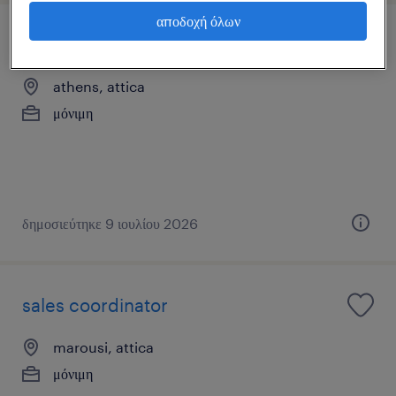
αποδοχή όλων
executive assistant
athens, attica
μόνιμη
δημοσιεύτηκε 9 ιουλίου 2026
sales coordinator
marousi, attica
μόνιμη