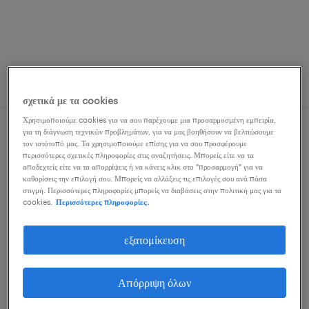
δημοσιεύτηκε 7 ιουλίου 2026
σχετικά με τα cookies
Χρησιμοποιούμε cookies για να σου παρέχουμε μια προσαρμοσμένη εμπειρία,
για τη διάγνωση τεχνικών προβλημάτων, για να μας βοηθήσουν να βελτιώσουμε
sales operations specialist
τον ιστότοπό μας. Τα χρησιμοποιούμε επίσης για να σου προσφέρουμε
περισσότερες σχετικές πληροφορίες στις αναζητήσεις. Μπορείς είτε να τα
αποδεχτείς είτε να τα απορρίψεις ή να κάνεις κλικ στο "προσαρμογή" για να
alimos, attica
καθορίσεις την επιλογή σου. Μπορείς να αλλάξεις τις επιλογές σου ανά πάσα
στιγμή. Περισσότερες πληροφορίες μπορείς να διαβάσεις στην πολιτική μας για τα
μόνιμη
cookies.
Περισσότερες πληροφορίες.
εξατομίκευση
δημοσιεύτηκε 7 ιουλίου 2026
Απόρριψη όλων