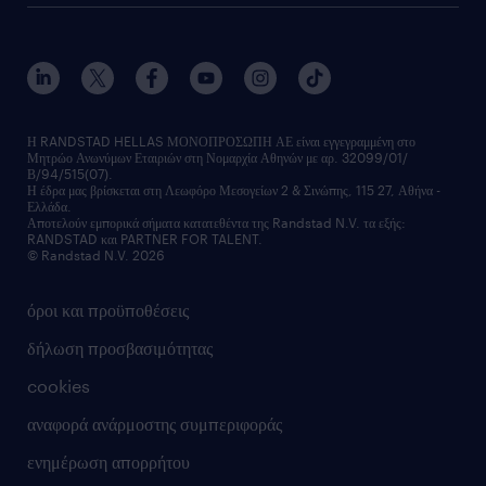
ποιοι είμαστε
workmonitor
ανάπτυξη καριέρας
επικοινώνησε μαζί μας
τα γραφεία μας
εκπαίδευση εργαζομένων
δελτία τύπου
κέντρα αξιολόγησης
οικονομικά στοιχεία
υπηρεσίες inhouse
Η RANDSTAD HELLAS ΜΟΝΟΠΡΟΣΩΠΗ ΑΕ είναι εγγεγραμμένη στο
Μητρώο Ανωνύμων Εταιριών στη Νομαρχία Αθηνών με αρ. 32099/01/
επικοινώνησε μαζί μας
Β/94/515(07).
υπηρεσίες redeployment
Η έδρα μας βρίσκεται στη Λεωφόρο Μεσογείων 2 & Σινώπης, 115 27, Αθήνα -
Ελλάδα.
workforce insights
Αποτελούν εμπορικά σήματα κατατεθέντα της Randstad N.V. τα εξής:
RANDSTAD και PARTNER FOR TALENT.
επικοινώνησε μαζί μας
© Randstad N.V. 2026
όροι και προϋποθέσεις
δήλωση προσβασιμότητας
cookies
αναφορά ανάρμοστης συμπεριφοράς
ενημέρωση απορρήτου