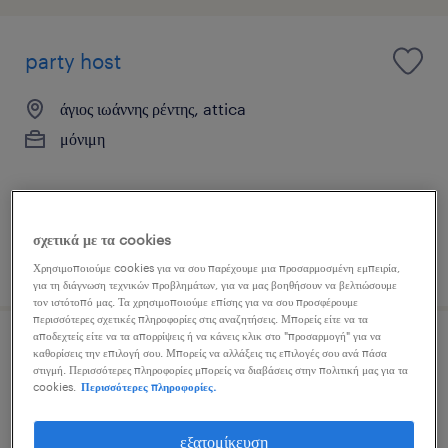
party host
άγιος ιωάννης ρέντης, attica
μόνιμη
σχετικά με τα cookies
δημοσιεύτηκε 29 ιουλίου 2026
Χρησιμοποιούμε cookies για να σου παρέχουμε μια προσαρμοσμένη εμπειρία,
για τη διάγνωση τεχνικών προβλημάτων, για να μας βοηθήσουν να βελτιώσουμε
τον ιστότοπό μας. Τα χρησιμοποιούμε επίσης για να σου προσφέρουμε
περισσότερες σχετικές πληροφορίες στις αναζητήσεις. Μπορείς είτε να τα
αποδεχτείς είτε να τα απορρίψεις ή να κάνεις κλικ στο "προσαρμογή" για να
καμαριέρα
καθορίσεις την επιλογή σου. Μπορείς να αλλάξεις τις επιλογές σου ανά πάσα
στιγμή. Περισσότερες πληροφορίες μπορείς να διαβάσεις στην πολιτική μας για τα
cookies.
Περισσότερες πληροφορίες.
αθήνα (κέντρο), attica
μόνιμη
εξατομίκευση