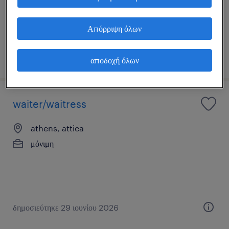
Απόρριψη όλων
δημοσιεύτηκε 3 αυγούστου 2026
αποδοχή όλων
waiter/waitress
athens, attica
μόνιμη
δημοσιεύτηκε 29 ιουνίου 2026