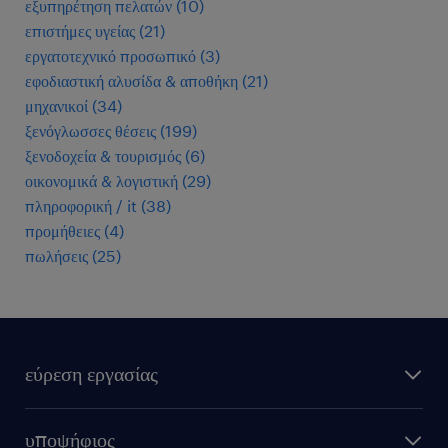
εξυπηρέτηση πελατών
(
10
)
επιστήμες υγείας
(
21
)
εργατοτεχνικό προσωπικό
(
3
)
εφοδιαστική αλυσίδα & αποθήκη
(
21
)
μηχανικοί
(
34
)
ξενόγλωσσες θέσεις
(
199
)
ξενοδοχεία & τουρισμός
(
6
)
οικονομικά & λογιστική
(
29
)
πληροφορική / it
(
38
)
προμήθειες
(
4
)
πωλήσεις
(
25
)
εύρεση εργασίας
όλες οι θέσεις εργασίας
υποψήφιος