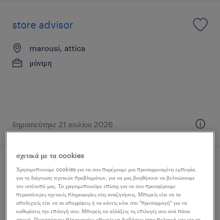
store advisor
marousi, attica
μόνιμη
δημοσιεύτηκε 21 ιουλίου 2026
σχετικά με τα cookies
section manager
Χρησιμοποιούμε cookies για να σου παρέχουμε μια προσαρμοσμένη εμπειρία,
για τη διάγνωση τεχνικών προβλημάτων, για να μας βοηθήσουν να βελτιώσουμε
τον ιστότοπό μας. Τα χρησιμοποιούμε επίσης για να σου προσφέρουμε
vrilissia, attica
περισσότερες σχετικές πληροφορίες στις αναζητήσεις. Μπορείς είτε να τα
αποδεχτείς είτε να τα απορρίψεις ή να κάνεις κλικ στο "προσαρμογή" για να
μόνιμη
καθορίσεις την επιλογή σου. Μπορείς να αλλάξεις τις επιλογές σου ανά πάσα
στιγμή. Περισσότερες πληροφορίες μπορείς να διαβάσεις στην πολιτική μας για τα