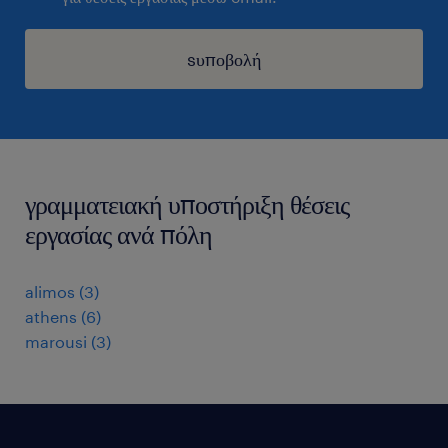
sυποβολή
γραμματειακή υποστήριξη θέσεις
εργασίας ανά πόλη
alimos
(
3
)
athens
(
6
)
marousi
(
3
)