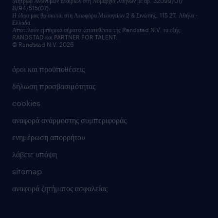
Μητρώο Ανωνύμων Εταιριών στη Νομαρχία Αθηνών με αρ. 32099/01/
επικοινώνησε μαζί μας
Β/94/515(07).
υπηρεσίες redeployment
Η έδρα μας βρίσκεται στη Λεωφόρο Μεσογείων 2 & Σινώπης, 115 27, Αθήνα -
Ελλάδα.
workforce insights
Αποτελούν εμπορικά σήματα κατατεθέντα της Randstad N.V. τα εξής:
RANDSTAD και PARTNER FOR TALENT.
επικοινώνησε μαζί μας
© Randstad N.V. 2026
όροι και προϋποθέσεις
δήλωση προσβασιμότητας
cookies
αναφορά ανάρμοστης συμπεριφοράς
ενημέρωση απορρήτου
λάβετε υπόψη
sitemap
αναφορά ζητήματος ασφαλείας