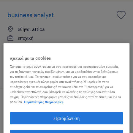
business analyst
αθήνα, attica
εποχική
σχετικά με τα cookies
Χρησιμοποιούμε cookies για να σου παρέχουμε μια προσαρμοσμένη εμπειρία,
για τη διάγνωση τεχνικών προβλημάτων, για να μας βοηθήσουν να βελτιώσουμε
δημοσιεύτηκε 3 αυγούστου 2026
τον ιστότοπό μας. Τα χρησιμοποιούμε επίσης για να σου προσφέρουμε
περισσότερες σχετικές πληροφορίες στις αναζητήσεις. Μπορείς είτε να τα
αποδεχτείς είτε να τα απορρίψεις ή να κάνεις κλικ στο "προσαρμογή" για να
καθορίσεις την επιλογή σου. Μπορείς να αλλάξεις τις επιλογές σου ανά πάσα
στιγμή. Περισσότερες πληροφορίες μπορείς να διαβάσεις στην πολιτική μας για τα
receptionist
cookies.
Περισσότερες πληροφορίες.
agios ioannis rentis, attica
εξατομίκευση
μόνιμη