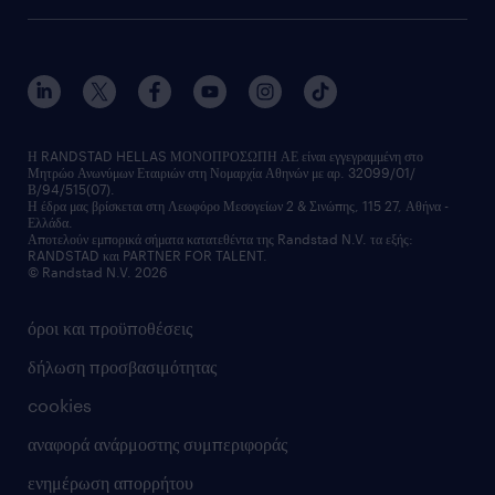
οutplacement
faq
ποιοι είμαστε
workmonitor
ανάπτυξη καριέρας
επικοινώνησε μαζί μας
τα γραφεία μας
εκπαίδευση εργαζομένων
δελτία τύπου
κέντρα αξιολόγησης
οικονομικά στοιχεία
υπηρεσίες inhouse
Η RANDSTAD HELLAS ΜΟΝΟΠΡΟΣΩΠΗ ΑΕ είναι εγγεγραμμένη στο
Μητρώο Ανωνύμων Εταιριών στη Νομαρχία Αθηνών με αρ. 32099/01/
επικοινώνησε μαζί μας
Β/94/515(07).
υπηρεσίες redeployment
Η έδρα μας βρίσκεται στη Λεωφόρο Μεσογείων 2 & Σινώπης, 115 27, Αθήνα -
Ελλάδα.
workforce insights
Αποτελούν εμπορικά σήματα κατατεθέντα της Randstad N.V. τα εξής:
RANDSTAD και PARTNER FOR TALENT.
επικοινώνησε μαζί μας
© Randstad N.V. 2026
όροι και προϋποθέσεις
δήλωση προσβασιμότητας
cookies
αναφορά ανάρμοστης συμπεριφοράς
ενημέρωση απορρήτου