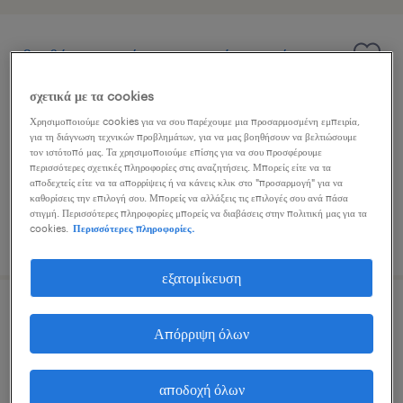
βοηθός χειριστή ανυψωτικού μηχανήματος
σχετικά με τα cookies
κορωπί, attica
Χρησιμοποιούμε cookies για να σου παρέχουμε μια προσαρμοσμένη εμπειρία,
μόνιμη
για τη διάγνωση τεχνικών προβλημάτων, για να μας βοηθήσουν να βελτιώσουμε
τον ιστότοπό μας. Τα χρησιμοποιούμε επίσης για να σου προσφέρουμε
περισσότερες σχετικές πληροφορίες στις αναζητήσεις. Μπορείς είτε να τα
αποδεχτείς είτε να τα απορρίψεις ή να κάνεις κλικ στο "προσαρμογή" για να
καθορίσεις την επιλογή σου. Μπορείς να αλλάξεις τις επιλογές σου ανά πάσα
στιγμή. Περισσότερες πληροφορίες μπορείς να διαβάσεις στην πολιτική μας για τα
cookies.
Περισσότερες πληροφορίες.
δημοσιεύτηκε 4 αυγούστου 2026
εξατομίκευση
χειριστης ανυψωτικου μηχανηματος
Απόρριψη όλων
μάνδρα, attica
αποδοχή όλων
μόνιμη