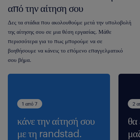
επικοινωνούμε μόνο με τους/τις υποψηφίους/ες που
από την αίτηση σου
ανταποκρίνονται στις απαιτήσεις της θέσης προς στελέχωση
προκειμένου να οριστεί συνάντηση για συνέντευξη. Όλες οι
Δες τα στάδια που ακολουθούμε μετά την υπολοβολή
αιτήσεις θεωρούνται απόλυτα εμπιστευτικές.
της αίτησης σου σε μια θέση εργασίας. Μάθε
περισσότερα για το πως μπορούμε να σε
βοηθήσουμε να κάνεις το επόμενο επαγγελματικό
σου βήμα.
1 από 7
2 α
κάνε την αίτησή σου
θα
με τη randstad.
μαζ