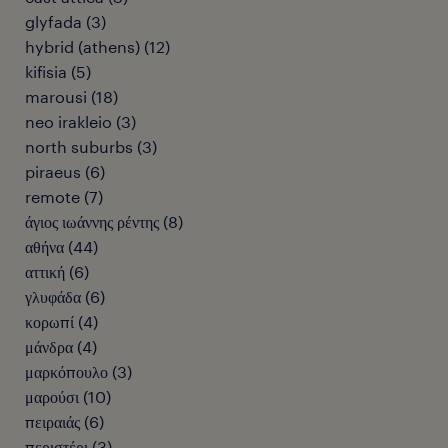
glyfada
(
3
)
hybrid (athens)
(
12
)
kifisia
(
5
)
marousi
(
18
)
neo irakleio
(
3
)
north suburbs
(
3
)
piraeus
(
6
)
remote
(
7
)
άγιος ιωάννης ρέντης
(
8
)
αθήνα
(
44
)
αττική
(
6
)
γλυφάδα
(
6
)
κορωπί
(
4
)
μάνδρα
(
4
)
μαρκόπουλο
(
3
)
μαρούσι
(
10
)
πειραιάς
(
6
)
περιστέρι
(
3
)