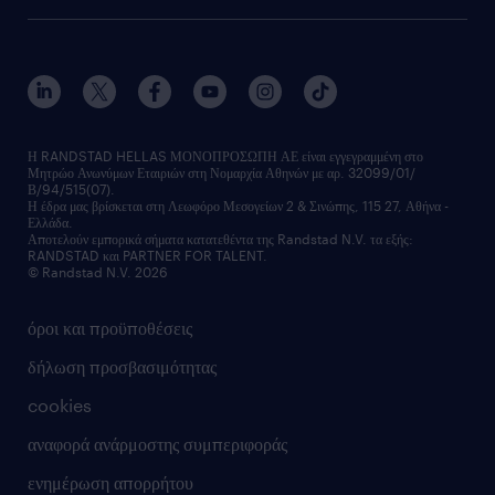
οutplacement
faq
ποιοι είμαστε
workmonitor
ανάπτυξη καριέρας
επικοινώνησε μαζί μας
τα γραφεία μας
εκπαίδευση εργαζομένων
δελτία τύπου
κέντρα αξιολόγησης
οικονομικά στοιχεία
υπηρεσίες inhouse
Η RANDSTAD HELLAS ΜΟΝΟΠΡΟΣΩΠΗ ΑΕ είναι εγγεγραμμένη στο
Μητρώο Ανωνύμων Εταιριών στη Νομαρχία Αθηνών με αρ. 32099/01/
επικοινώνησε μαζί μας
Β/94/515(07).
υπηρεσίες redeployment
Η έδρα μας βρίσκεται στη Λεωφόρο Μεσογείων 2 & Σινώπης, 115 27, Αθήνα -
Ελλάδα.
workforce insights
Αποτελούν εμπορικά σήματα κατατεθέντα της Randstad N.V. τα εξής:
RANDSTAD και PARTNER FOR TALENT.
επικοινώνησε μαζί μας
© Randstad N.V. 2026
όροι και προϋποθέσεις
δήλωση προσβασιμότητας
cookies
αναφορά ανάρμοστης συμπεριφοράς
ενημέρωση απορρήτου