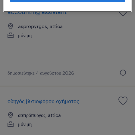
accounting assistant
aspropyrgos, attica
μόνιμη
δημοσιεύτηκε 4 αυγούστου 2026
οδηγός βυτιοφόρου οχήματος
ασπρόπυργος, attica
μόνιμη