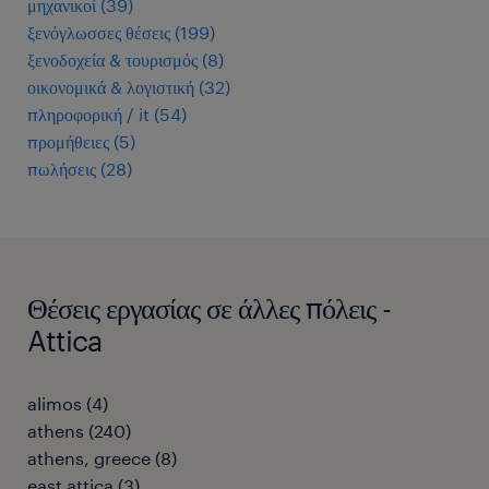
μηχανικοί
(
39
)
ξενόγλωσσες θέσεις
(
199
)
ξενοδοχεία & τουρισμός
(
8
)
οικονομικά & λογιστική
(
32
)
πληροφορική / it
(
54
)
προμήθειες
(
5
)
πωλήσεις
(
28
)
Θέσεις εργασίας σε άλλες πόλεις -
Attica
alimos
(
4
)
athens
(
240
)
athens, greece
(
8
)
east attica
(
3
)