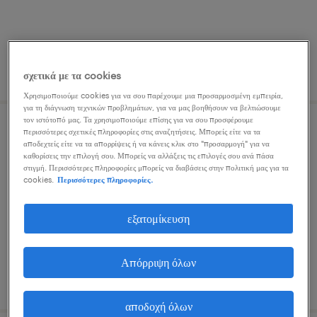
δημοσιεύτηκε 8 ιουλίου 2026
σχετικά με τα cookies
Χρησιμοποιούμε cookies για να σου παρέχουμε μια προσαρμοσμένη εμπειρία,
για τη διάγνωση τεχνικών προβλημάτων, για να μας βοηθήσουν να βελτιώσουμε
τον ιστότοπό μας. Τα χρησιμοποιούμε επίσης για να σου προσφέρουμε
περισσότερες σχετικές πληροφορίες στις αναζητήσεις. Μπορείς είτε να τα
financial controller
αποδεχτείς είτε να τα απορρίψεις ή να κάνεις κλικ στο "προσαρμογή" για να
καθορίσεις την επιλογή σου. Μπορείς να αλλάξεις τις επιλογές σου ανά πάσα
στιγμή. Περισσότερες πληροφορίες μπορείς να διαβάσεις στην πολιτική μας για τα
aspropyrgos, attica
cookies.
Περισσότερες πληροφορίες.
μόνιμη
εξατομίκευση
Απόρριψη όλων
δημοσιεύτηκε 4 αυγούστου 2026
αποδοχή όλων