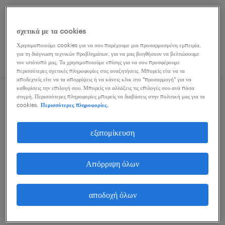
σχετικά με τα cookies
Χρησιμοποιούμε cookies για να σου παρέχουμε μια προσαρμοσμένη εμπειρία,
για τη διάγνωση τεχνικών προβλημάτων, για να μας βοηθήσουν να βελτιώσουμε
δημοσιεύτηκε 29 ιουλίου 2026
τον ιστότοπό μας. Τα χρησιμοποιούμε επίσης για να σου προσφέρουμε
περισσότερες σχετικές πληροφορίες στις αναζητήσεις. Μπορείς είτε να τα
αποδεχτείς είτε να τα απορρίψεις ή να κάνεις κλικ στο "προσαρμογή" για να
καθορίσεις την επιλογή σου. Μπορείς να αλλάξεις τις επιλογές σου ανά πάσα
στιγμή. Περισσότερες πληροφορίες μπορείς να διαβάσεις στην πολιτική μας για τα
επόπτης τραμπολίνου
cookies.
Περισσότερες πληροφορίες.
άγιος ιωάννης ρέντης, attica
εξατομίκευση
μόνιμη
Απόρριψη όλων
αποδοχή όλων
δημοσιεύτηκε 3 αυγούστου 2026