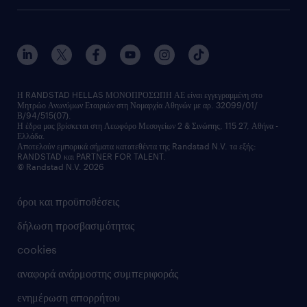
faq
ποιοι είμαστε
workmonitor
ανάπτυξη καριέρας
επικοινώνησε μαζί μας
τα γραφεία μας
εκπαίδευση εργαζομένων
δελτία τύπου
κέντρα αξιολόγησης
οικονομικά στοιχεία
υπηρεσίες inhouse
Η RANDSTAD HELLAS ΜΟΝΟΠΡΟΣΩΠΗ ΑΕ είναι εγγεγραμμένη στο
Μητρώο Ανωνύμων Εταιριών στη Νομαρχία Αθηνών με αρ. 32099/01/
επικοινώνησε μαζί μας
Β/94/515(07).
υπηρεσίες redeployment
Η έδρα μας βρίσκεται στη Λεωφόρο Μεσογείων 2 & Σινώπης, 115 27, Αθήνα -
Ελλάδα.
workforce insights
Αποτελούν εμπορικά σήματα κατατεθέντα της Randstad N.V. τα εξής:
RANDSTAD και PARTNER FOR TALENT.
επικοινώνησε μαζί μας
© Randstad N.V. 2026
όροι και προϋποθέσεις
δήλωση προσβασιμότητας
cookies
αναφορά ανάρμοστης συμπεριφοράς
ενημέρωση απορρήτου