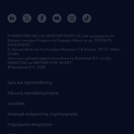
ποιοι είμαστε
workmonitor
ανάπτυξη καριέρας
επικοινώνησε μαζί μας
τα γραφεία μας
εκπαίδευση εργαζομένων
δελτία τύπου
κέντρα αξιολόγησης
οικονομικά στοιχεία
υπηρεσίες inhouse
Η RANDSTAD HELLAS ΜΟΝΟΠΡΟΣΩΠΗ ΑΕ είναι εγγεγραμμένη στο
Μητρώο Ανωνύμων Εταιριών στη Νομαρχία Αθηνών με αρ. 32099/01/
επικοινώνησε μαζί μας
Β/94/515(07).
υπηρεσίες redeployment
Η έδρα μας βρίσκεται στη Λεωφόρο Μεσογείων 2 & Σινώπης, 115 27, Αθήνα -
Ελλάδα.
workforce insights
Αποτελούν εμπορικά σήματα κατατεθέντα της Randstad N.V. τα εξής:
RANDSTAD και PARTNER FOR TALENT.
επικοινώνησε μαζί μας
© Randstad N.V. 2026
όροι και προϋποθέσεις
δήλωση προσβασιμότητας
cookies
αναφορά ανάρμοστης συμπεριφοράς
ενημέρωση απορρήτου