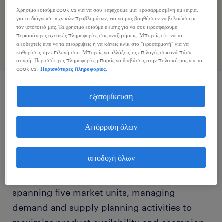
Επιταχύνετε την εφαρμογή εργασίας κοινοποιώντας το
Χρησιμοποιούμε cookies για να σου παρέχουμε μια προσαρμοσμένη εμπειρία,
για τη διάγνωση τεχνικών προβλημάτων, για να μας βοηθήσουν να βελτιώσουμε
προφίλ σας
τον ιστότοπό μας. Τα χρησιμοποιούμε επίσης για να σου προσφέρουμε
περισσότερες σχετικές πληροφορίες στις αναζητήσεις. Μπορείς είτε να τα
αποδεχτείς είτε να τα απορρίψεις ή να κάνεις κλικ στο "προσαρμογή" για να
καθορίσεις την επιλογή σου. Μπορείς να αλλάξεις τις επιλογές σου ανά πάσα
στιγμή. Περισσότερες πληροφορίες μπορείς να διαβάσεις στην πολιτική μας για τα
cookies.
Περισσότερες πληροφορίες.
εξατομίκευση
περιγραφή εργασίας
Απόρριψη όλων
Are you ready to drive world-class End2End
planning for a global FMCG leader? In this
αποδοχή όλων
Demand & Supply Planner role, you will play
a critical part in a fast-growing cluster
spanning five market units, managing
demand and supply planning activities to