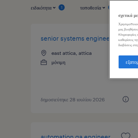
ειδικότητα
τοποθεσία
τύπ
1
1
σχετικά μ
Χρησιμοποιού
μας βοηθήσου
πληροφορίες σ
senior systems engineer
καθορίσεις τη
διαβάσεις στη
east attica, attica
εξατο
μόνιμη
δημοσιεύτηκε 28 ιουλίου 2026
automation qa engineer