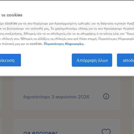
ος εργασίας
ε τα cookies
με cookies για να σου παρέχουμε μια προσαρμοσμένη εμπειρία, για τη διάγνωση τεχνικών προβ
ν να βελτιώσουμε τον ιστότοπό μας. Τα χρησιμοποιούμε επίσης για να σου προσφέρουμε περισσό
τις αναζητήσεις. Μπορείς είτε να τα αποδεχτείς είτε να τα απορρίψεις ή να κάνεις κλικ στο "προ
senior .net developer
ν επιλογή σου. Μπορείς να αλλάξεις τις επιλογές σου ανά πάσα στιγμή. Περισσότερες πληροφορίε
ν πολιτική μας για τα cookies.
Περισσότερες πληροφορίες.
athens, attica
μίκευση
Απόρριψη όλων
αποδ
μόνιμη
δημοσιεύτηκε 3 αυγούστου 2026
qa engineer