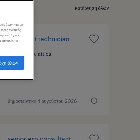
κατάργηση όλων
λημάτων, για να
τερες σχετικές
σαρμογή" για να
it support technician
ς μπορείς να
athens, attica
οχή όλων
μόνιμη
δημοσιεύτηκε 4 αυγούστου 2026
senior erp consultant