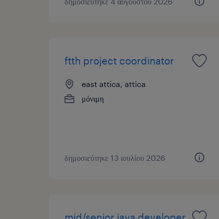
δημοσιεύτηκε 4 αυγούστου 2026
ftth project coordinator
east attica, attica
μόνιμη
δημοσιεύτηκε 13 ιουλίου 2026
mid/senior java developer