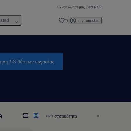
επικοινώνησε μαζί μας
EN
GR
0
dstad
my randstad
τηση 53 θέσεων εργασίας
a
ανά