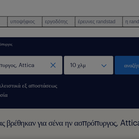
ς
υποψήφιος
εργοδότης
έρευνες randstad
η ran
όπυργος
αναζή
λειστικά εξ αποστάσεως
σία
ίας βρέθηκαν για σένα ην ασπρόπυργος, Attic