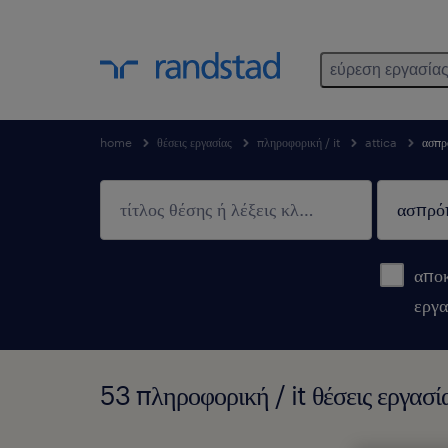
εύρεση εργασία
home
θέσεις εργασίας
πληροφορική / it
attica
ασπρ
αποκ
εργα
53 πληροφορική / it θέσεις εργασ