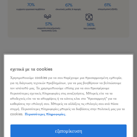
1. εστίαση στη διαμόρφωση ενός ευχάριστου
σχετικά με τα cookies
εργασιακού περιβάλλοντος
Χρησιμοποιούμε cookies για να σου παρέχουμε μια προσαρμοσμένη εμπειρία,
Το 2026, η δημιουργία ενός πραγματικά ευχάριστου
για τη διάγνωση τεχνικών προβλημάτων, για να μας βοηθήσουν να βελτιώσουμε
τον ιστότοπό μας. Τα χρησιμοποιούμε επίσης για να σου προσφέρουμε
εργασιακού κλίματος αποτελεί την απόλυτη
περισσότερες σχετικές πληροφορίες στις αναζητήσεις. Μπορείς είτε να τα
αποδεχτείς είτε να τα απορρίψεις ή να κάνεις κλικ στο "προσαρμογή" για να
προτεραιότητα για το ανθρώπινο δυναμικό στην
καθορίσεις την επιλογή σου. Μπορείς να αλλάξεις τις επιλογές σου ανά πάσα
στιγμή. Περισσότερες πληροφορίες μπορείς να διαβάσεις στην πολιτική μας για τα
Ελλάδα.
cookies.
Περισσότερες πληροφορίες.
Ωστόσο, τα στοιχεία της Randstad Hellas
εξατομίκευση