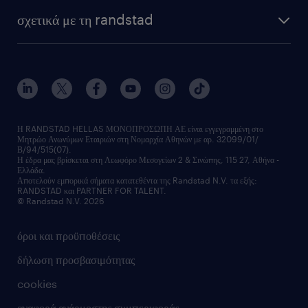
σχετικά με τη randstad
Η RANDSTAD HELLAS ΜΟΝΟΠΡΟΣΩΠΗ ΑΕ είναι εγγεγραμμένη στο
Μητρώο Ανωνύμων Εταιριών στη Νομαρχία Αθηνών με αρ. 32099/01/
Β/94/515(07).
Η έδρα μας βρίσκεται στη Λεωφόρο Μεσογείων 2 & Σινώπης, 115 27, Αθήνα -
Ελλάδα.
Αποτελούν εμπορικά σήματα κατατεθέντα της Randstad N.V. τα εξής:
RANDSTAD και PARTNER FOR TALENT.
© Randstad N.V. 2026
όροι και προϋποθέσεις
δήλωση προσβασιμότητας
cookies
αναφορά ανάρμοστης συμπεριφοράς