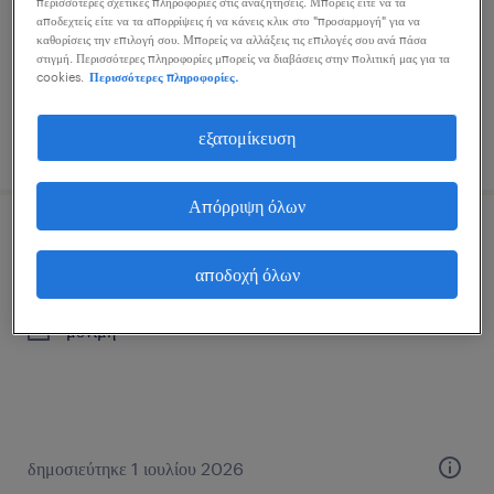
περισσότερες σχετικές πληροφορίες στις αναζητήσεις. Μπορείς είτε να τα
μόνιμη
αποδεχτείς είτε να τα απορρίψεις ή να κάνεις κλικ στο "προσαρμογή" για να
καθορίσεις την επιλογή σου. Μπορείς να αλλάξεις τις επιλογές σου ανά πάσα
στιγμή. Περισσότερες πληροφορίες μπορείς να διαβάσεις στην πολιτική μας για τα
cookies.
Περισσότερες πληροφορίες.
εξατομίκευση
δημοσιεύτηκε 28 ιουλίου 2026
Απόρριψη όλων
underwriter
αποδοχή όλων
γλυφάδα, attica
μόνιμη
δημοσιεύτηκε 1 ιουλίου 2026