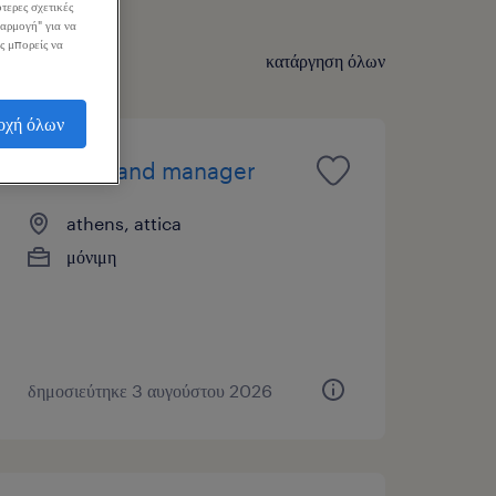
τερες σχετικές
σαρμογή" για να
ς μπορείς να
κατάργηση όλων
οχή όλων
junior brand manager
athens, attica
μόνιμη
δημοσιεύτηκε 3 αυγούστου 2026