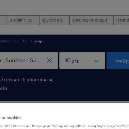
ς
υποψήφιος
εργοδότης
έρευνες randstad
η ran
southern suburbs
μόνιμη
αναζή
λειστικά εξ αποστάσεως
σία
σίας βρέθηκαν στην Athens, Southern Sub
ε τα cookies
με cookies για να σου παρέχουμε μια προσαρμοσμένη εμπειρία, για τη διάγνωση τεχνικών προβ