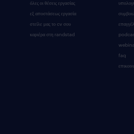
όλες οι θέσεις εργασίας
υπολογ
εξ αποστάσεως εργασία
συμβουλ
στείλε μας το cv σου
επαγγέ
καριέρα στη randstad
podca
webina
faq
επικοιν