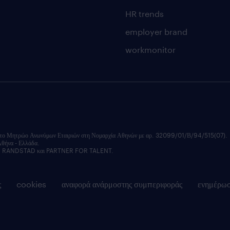
HR trends
employer brand
workmonitor
ητρώο Ανωνύμων Εταιριών στη Νομαρχία Αθηνών με αρ. 32099/01/Β/94/515(07).
Αθήνα - Ελλάδα.
εξής: RANDSTAD και PARTNER FOR TALENT.
ς
cookies
αναφορά ανάρμοστης συμπεριφοράς
ενημέρω