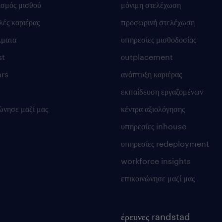
ισμός μισθού
μόνιμη στελέχωση
ές καριέρας
προσωρινή στελέχωση
λματα
υπηρεσίες μισθοδοσίας
st
οutplacement
rs
ανάπτυξη καριέρας
εκπαίδευση εργαζομένων
ώνησε μαζί μας
κέντρα αξιολόγησης
υπηρεσίες inhouse
υπηρεσίες redeployment
workforce insights
επικοινώνησε μαζί μας
έρευνες randstad