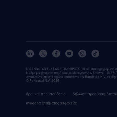
Η RANDSTAD HELLAS ΜΟΝΟΠΡΟΣΩΠΗ ΑΕ είναι εγγεγραμμένη στο Μ
Η έδρα μας βρίσκεται στη Λεωφόρο Μεσογείων 2 & Σινώπης, 115 27, 
Αποτελούν εμπορικά σήματα κατατεθέντα της Randstad N.V. τα 
© Randstad N.V. 2026
όροι και προϋποθέσεις
δήλωση προσβασιμότητα
αναφορά ζητήματος ασφαλείας