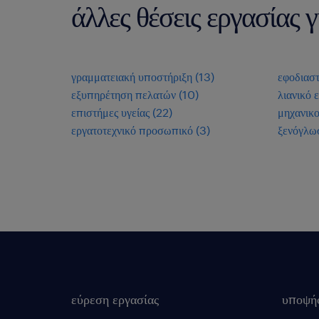
άλλες θέσεις εργασία
γραμματειακή υποστήριξη
(
13
)
εφοδιασ
εξυπηρέτηση πελατών
(
10
)
λιανικό 
επιστήμες υγείας
(
22
)
μηχανικο
εργατοτεχνικό προσωπικό
(
3
)
ξενόγλω
εύρεση εργασίας
υποψή