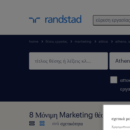
εύρεση εργασία
home
θέσεις εργασίας
marketing
attica
athens, 
αποκ
εργα
8 Μόνιμη Marketing θέσεις εργα
σχετικά μ
ανά
Χρησιμοποιού