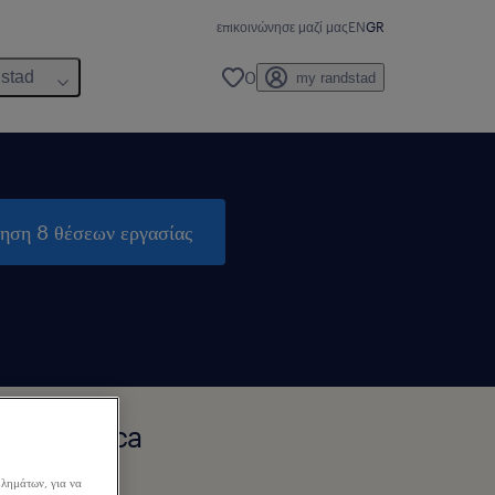
επικοινώνησε μαζί μας
EN
GR
0
dstad
my randstad
τηση 8 θέσεων εργασίας
urbs, Attica
λημάτων, για να