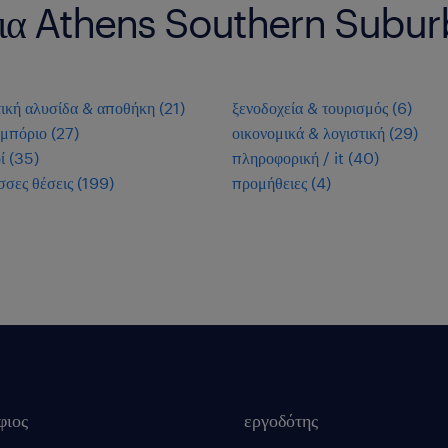
ς για Athens Southern Subu
τική αλυσίδα & αποθήκη
(
21
)
ξενοδοχεία & τουρισμός
(
6
)
εμπόριο
(
27
)
οικονομικά & λογιστική
(
29
)
ί
(
35
)
πληροφορική / it
(
40
)
σσες θέσεις
(
199
)
προμήθειες
(
4
)
φιος
εργοδότης