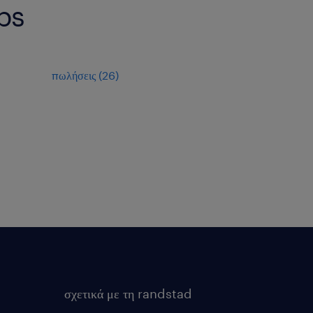
rbs
πωλήσεις
(
26
)
σχετικά με τη randstad