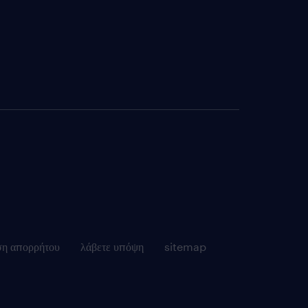
ση απορρήτου
λάβετε υπόψη
sitemap