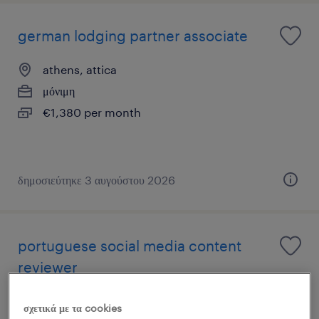
german lodging partner associate
athens, attica
μόνιμη
€1,380 per month
δημοσιεύτηκε 3 αυγούστου 2026
portuguese social media content
reviewer
athens, attica
σχετικά με τα cookies