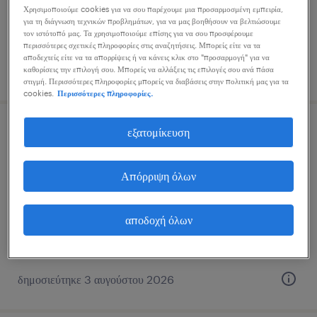
μόνιμη
Χρησιμοποιούμε cookies για να σου παρέχουμε μια προσαρμοσμένη εμπειρία,
για τη διάγνωση τεχνικών προβλημάτων, για να μας βοηθήσουν να βελτιώσουμε
τον ιστότοπό μας. Τα χρησιμοποιούμε επίσης για να σου προσφέρουμε
περισσότερες σχετικές πληροφορίες στις αναζητήσεις. Μπορείς είτε να τα
αποδεχτείς είτε να τα απορρίψεις ή να κάνεις κλικ στο "προσαρμογή" για να
δημοσιεύτηκε 3 αυγούστου 2026
καθορίσεις την επιλογή σου. Μπορείς να αλλάξεις τις επιλογές σου ανά πάσα
στιγμή. Περισσότερες πληροφορίες μπορείς να διαβάσεις στην πολιτική μας για τα
cookies.
Περισσότερες πληροφορίες.
εξατομίκευση
swedish-speaking partner relations
manager
Απόρριψη όλων
athens, attica
μόνιμη
αποδοχή όλων
δημοσιεύτηκε 3 αυγούστου 2026