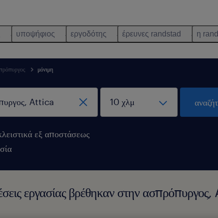
ς
υποψήφιος
εργοδότης
έρευνες randstad
η ran
πρόπυργος
μόνιμη
αναζή
λειστικά εξ αποστάσεως
σία
σεις εργασίας βρέθηκαν στην ασπρόπυργος, 