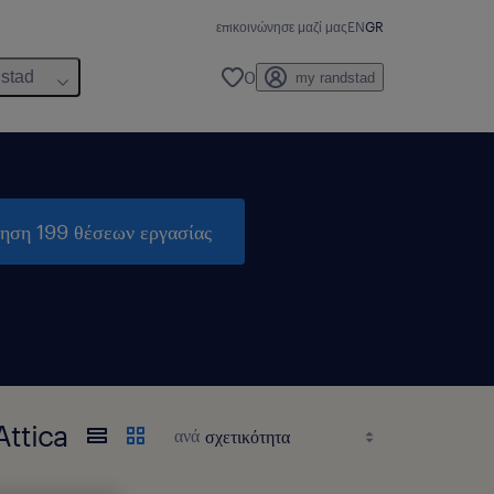
επικοινώνησε μαζί μας
EN
GR
0
dstad
my randstad
τηση 199 θέσεων εργασίας
Attica
ανά