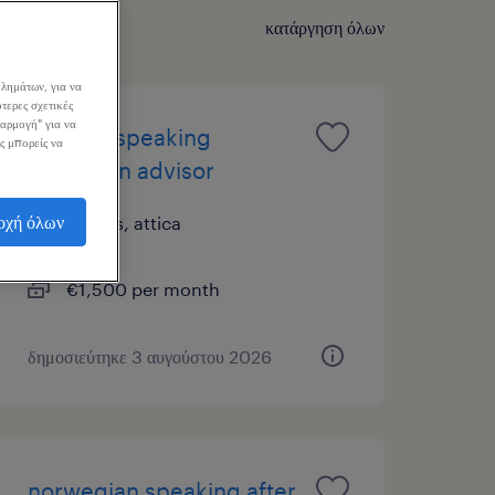
κατάργηση όλων
λημάτων, για να
τερες σχετικές
σαρμογή" για να
german speaking
ς μπορείς να
collection advisor
οχή όλων
athens, attica
μόνιμη
€1,500 per month
δημοσιεύτηκε 3 αυγούστου 2026
norwegian speaking after