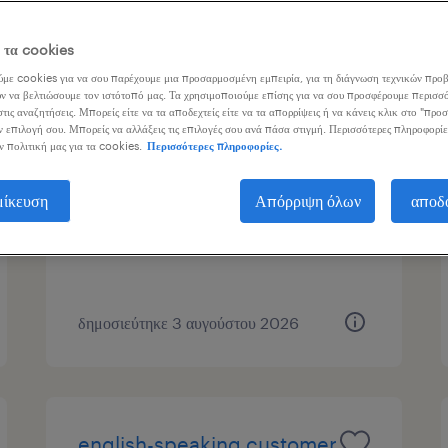
ος εργασίας
1
ε τα cookies
με cookies για να σου παρέχουμε μια προσαρμοσμένη εμπειρία, για τη διάγνωση τεχνικών προβ
ν να βελτιώσουμε τον ιστότοπό μας. Τα χρησιμοποιούμε επίσης για να σου προσφέρουμε περισσό
τις αναζητήσεις. Μπορείς είτε να τα αποδεχτείς είτε να τα απορρίψεις ή να κάνεις κλικ στο "προ
polish live chat agent
ν επιλογή σου. Μπορείς να αλλάξεις τις επιλογές σου ανά πάσα στιγμή. Περισσότερες πληροφορίε
ν πολιτική μας για τα cookies.
Περισσότερες πληροφορίες.
hybrid (athens), attica
μίκευση
Απόρριψη όλων
αποδ
μόνιμη
δημοσιεύτηκε 3 αυγούστου 2026
english-speaking customer