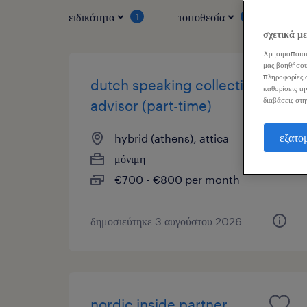
ειδικότητα
τοποθεσία
τύπ
1
1
σχετικά μ
Χρησιμοποιού
μας βοηθήσου
πληροφορίες σ
dutch speaking collection
καθορίσεις τη
διαβάσεις στη
advisor (part-time)
εξατο
hybrid (athens), attica
μόνιμη
€700 - €800 per month
δημοσιεύτηκε 3 αυγούστου 2026
nordic inside partner