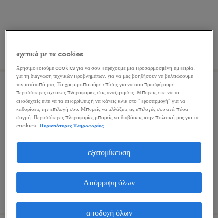
δημοσιεύτηκε 9 ιουλίου 2026
σχετικά με τα cookies
Χρησιμοποιούμε cookies για να σου παρέχουμε μια προσαρμοσμένη εμπειρία,
για τη διάγνωση τεχνικών προβλημάτων, για να μας βοηθήσουν να βελτιώσουμε
τον ιστότοπό μας. Τα χρησιμοποιούμε επίσης για να σου προσφέρουμε
account manager (it solutions)
περισσότερες σχετικές πληροφορίες στις αναζητήσεις. Μπορείς είτε να τα
αποδεχτείς είτε να τα απορρίψεις ή να κάνεις κλικ στο "προσαρμογή" για να
καθορίσεις την επιλογή σου. Μπορείς να αλλάξεις τις επιλογές σου ανά πάσα
athens, attica
στιγμή. Περισσότερες πληροφορίες μπορείς να διαβάσεις στην πολιτική μας για τα
cookies.
Περισσότερες πληροφορίες.
μόνιμη
εξατομίκευση
Απόρριψη όλων
δημοσιεύτηκε 10 ιουλίου 2026
αποδοχή όλων