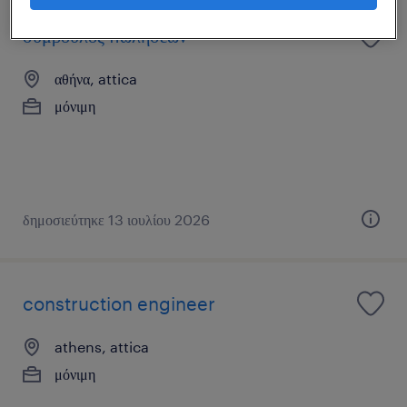
σύμβουλος πωλήσεων
αθήνα, attica
μόνιμη
δημοσιεύτηκε 13 ιουλίου 2026
construction engineer
athens, attica
μόνιμη