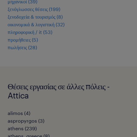
μηχανικοί
(
39
)
ξενόγλωσσες θέσεις
(
199
)
ξενοδοχεία & τουρισμός
(
8
)
οικονομικά & λογιστική
(
32
)
πληροφορική / it
(
53
)
προμήθειες
(
5
)
πωλήσεις
(
28
)
Θέσεις εργασίας σε άλλες πόλεις -
Attica
alimos
(
4
)
aspropyrgos
(
3
)
athens
(
239
)
athens, greece
(
8
)