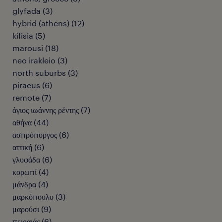
glyfada
(
3
)
hybrid (athens)
(
12
)
kifisia
(
5
)
marousi
(
18
)
neo irakleio
(
3
)
north suburbs
(
3
)
piraeus
(
6
)
remote
(
7
)
άγιος ιωάννης ρέντης
(
7
)
αθήνα
(
44
)
ασπρόπυργος
(
6
)
αττική
(
6
)
γλυφάδα
(
6
)
κορωπί
(
4
)
μάνδρα
(
4
)
μαρκόπουλο
(
3
)
μαρούσι
(
9
)
πειραιάς
(
6
)