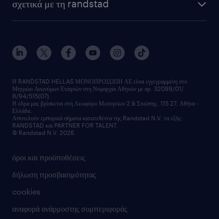
σχετικά με τη randstad
employer brand
οutplacement
faq
ποιοι είμαστε
workmonitor
ανάπτυξη καριέρας
επικοινώνησε μαζί μας
τα γραφεία μας
εκπαίδευση εργαζομένων
δελτία τύπου
κέντρα αξιολόγησης
οικονομικά στοιχεία
υπηρεσίες inhouse
Η RANDSTAD HELLAS ΜΟΝΟΠΡΟΣΩΠΗ ΑΕ είναι εγγεγραμμένη στο
Μητρώο Ανωνύμων Εταιριών στη Νομαρχία Αθηνών με αρ. 32099/01/
επικοινώνησε μαζί μας
Β/94/515(07).
υπηρεσίες redeployment
Η έδρα μας βρίσκεται στη Λεωφόρο Μεσογείων 2 & Σινώπης, 115 27, Αθήνα -
Ελλάδα.
workforce insights
Αποτελούν εμπορικά σήματα κατατεθέντα της Randstad N.V. τα εξής:
RANDSTAD και PARTNER FOR TALENT.
επικοινώνησε μαζί μας
© Randstad N.V. 2026
όροι και προϋποθέσεις
δήλωση προσβασιμότητας
cookies
αναφορά ανάρμοστης συμπεριφοράς