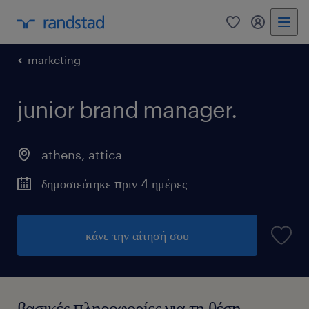
0
my randst
marketing
junior brand manager.
athens
,
attica
δημοσιεύτηκε πριν 4 ημέρες
κάνε την αίτησή σου
βασικές πληροφορίες για τη θέση