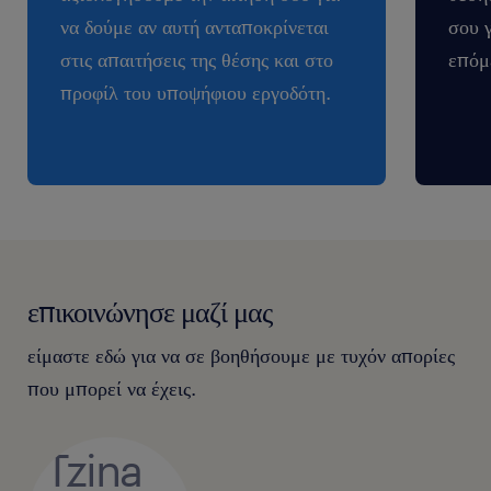
να δούμε αν αυτή ανταποκρίνεται
σου 
στις απαιτήσεις της θέσης και στο
επόμ
προφίλ του υποψήφιου εργοδότη.
επικοινώνησε μαζί μας
είμαστε εδώ για να σε βοηθήσουμε με τυχόν απορίες
που μπορεί να έχεις.