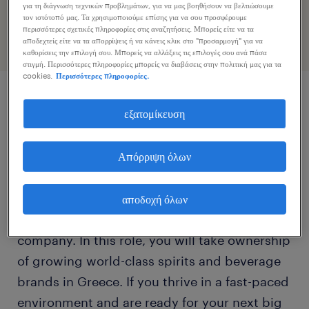
προφίλ σας
για τη διάγνωση τεχνικών προβλημάτων, για να μας βοηθήσουν να βελτιώσουμε
τον ιστότοπό μας. Τα χρησιμοποιούμε επίσης για να σου προσφέρουμε
περισσότερες σχετικές πληροφορίες στις αναζητήσεις. Μπορείς είτε να τα
αποδεχτείς είτε να τα απορρίψεις ή να κάνεις κλικ στο "προσαρμογή" για να
καθορίσεις την επιλογή σου. Μπορείς να αλλάξεις τις επιλογές σου ανά πάσα
στιγμή. Περισσότερες πληροφορίες μπορείς να διαβάσεις στην πολιτική μας για τα
cookies.
Περισσότερες πληροφορίες.
περιγραφή εργασίας
εξατομίκευση
Are you passionate about brand building and
Απόρριψη όλων
the premium beverage industry? We are
looking for a creative and energetic Junior
αποδοχή όλων
Brand Manager to join a market-leading
company. In this role, you will take ownership
of growing world-class spirits and beverage
brands in Greece. If you thrive in a fast-paced
environment and are ready for your next big