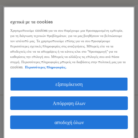
lawyer (energy)
σχετικά με τα cookies
Χρησιμοποιούμε cookies για να σου παρέχουμε μια προσαρμοσμένη εμπειρία,
kallithea, attica
για τη διάγνωση τεχνικών προβλημάτων, για να μας βοηθήσουν να βελτιώσουμε
τον ιστότοπό μας. Τα χρησιμοποιούμε επίσης για να σου προσφέρουμε
μόνιμη
περισσότερες σχετικές πληροφορίες στις αναζητήσεις. Μπορείς είτε να τα
αποδεχτείς είτε να τα απορρίψεις ή να κάνεις κλικ στο "προσαρμογή" για να
καθορίσεις την επιλογή σου. Μπορείς να αλλάξεις τις επιλογές σου ανά πάσα
στιγμή. Περισσότερες πληροφορίες μπορείς να διαβάσεις στην πολιτική μας για τα
cookies.
Περισσότερες πληροφορίες.
δημοσιεύτηκε 7 ιουλίου 2026
εξατομίκευση
Απόρριψη όλων
senior associate lawyer
αποδοχή όλων
athens, attica
μόνιμη