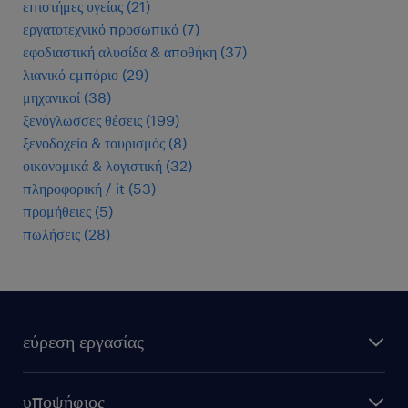
επιστήμες υγείας
(
21
)
εργατοτεχνικό προσωπικό
(
7
)
εφοδιαστική αλυσίδα & αποθήκη
(
37
)
λιανικό εμπόριο
(
29
)
μηχανικοί
(
38
)
ξενόγλωσσες θέσεις
(
199
)
ξενοδοχεία & τουρισμός
(
8
)
οικονομικά & λογιστική
(
32
)
πληροφορική / it
(
53
)
προμήθειες
(
5
)
πωλήσεις
(
28
)
εύρεση εργασίας
όλες οι θέσεις εργασίας
υποψήφιος