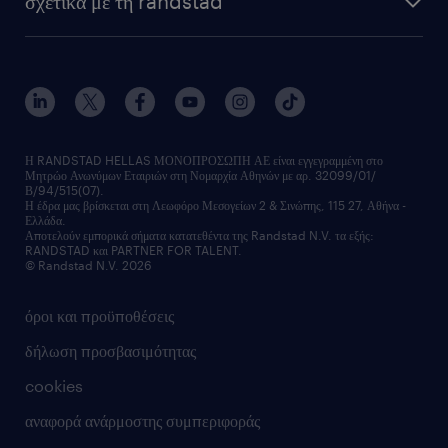
σχετικά με τη randstad
employer brand
οutplacement
faq
ποιοι είμαστε
workmonitor
ανάπτυξη καριέρας
επικοινώνησε μαζί μας
τα γραφεία μας
εκπαίδευση εργαζομένων
δελτία τύπου
κέντρα αξιολόγησης
οικονομικά στοιχεία
υπηρεσίες inhouse
Η RANDSTAD HELLAS ΜΟΝΟΠΡΟΣΩΠΗ ΑΕ είναι εγγεγραμμένη στο
Μητρώο Ανωνύμων Εταιριών στη Νομαρχία Αθηνών με αρ. 32099/01/
επικοινώνησε μαζί μας
Β/94/515(07).
υπηρεσίες redeployment
Η έδρα μας βρίσκεται στη Λεωφόρο Μεσογείων 2 & Σινώπης, 115 27, Αθήνα -
Ελλάδα.
workforce insights
Αποτελούν εμπορικά σήματα κατατεθέντα της Randstad N.V. τα εξής:
RANDSTAD και PARTNER FOR TALENT.
επικοινώνησε μαζί μας
© Randstad N.V. 2026
όροι και προϋποθέσεις
δήλωση προσβασιμότητας
cookies
αναφορά ανάρμοστης συμπεριφοράς