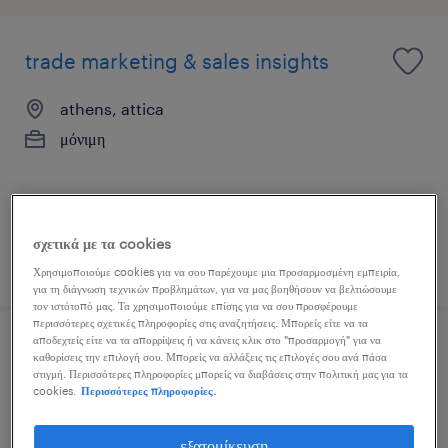
trade marketing & sales insights
athens, attica
μόνιμη
σχετικά με τα cookies
δημοσιεύτηκε 3 αυγούστου 2026
Χρησιμοποιούμε cookies για να σου παρέχουμε μια προσαρμοσμένη εμπειρία,
για τη διάγνωση τεχνικών προβλημάτων, για να μας βοηθήσουν να βελτιώσουμε
τον ιστότοπό μας. Τα χρησιμοποιούμε επίσης για να σου προσφέρουμε
περισσότερες σχετικές πληροφορίες στις αναζητήσεις. Μπορείς είτε να τα
αποδεχτείς είτε να τα απορρίψεις ή να κάνεις κλικ στο "προσαρμογή" για να
junior brand manager
καθορίσεις την επιλογή σου. Μπορείς να αλλάξεις τις επιλογές σου ανά πάσα
στιγμή. Περισσότερες πληροφορίες μπορείς να διαβάσεις στην πολιτική μας για τα
cookies.
Περισσότερες πληροφορίες.
athens, attica
μόνιμη
εξατομίκευση