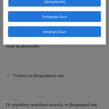
εξατομίκευση
Απόρριψη όλων
Οι συγκεκριμένοι παράγοντες σχετίζονται με τον
υποψήφιο αλλά και με την εταιρεία. Τα τέσσερα
αποδοχή όλων
βασικά πράγματα που πρέπει να γνωρίζετε καλά
είναι τα ακόλουθα:
Γνώση του βιογραφικού σας
Οι εργοδότες αναλύουν εκτενώς το βιογραφικό σας