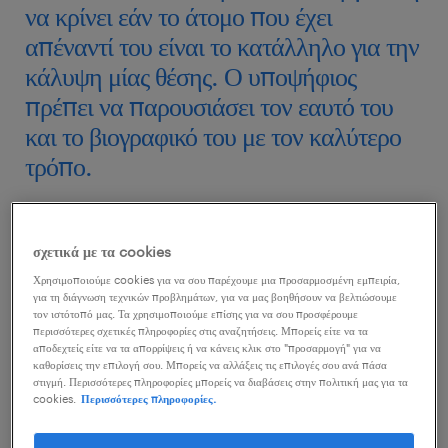
να κρίνει εάν το άτομο που έχει
απέναντί του είναι το κατάλληλο για την
κάλυψη μίας θέσης. Ο υποψήφιος
πρέπει να παρουσιάσει τον εαυτό του
και το βιογραφικό του με τον καλύτερο
τρόπο.
σχετικά με τα cookies
Τα
είδη συνέντευξης
ποικίλουν – από τη συνέντευξη
Χρησιμοποιούμε cookies για να σου παρέχουμε μια προσαρμοσμένη εμπειρία,
για τη διάγνωση τεχνικών προβλημάτων, για να μας βοηθήσουν να βελτιώσουμε
πρόσωπο με πρόσωπο, μέχρι
ομαδική συνέντευξη
ή
τον ιστότοπό μας. Τα χρησιμοποιούμε επίσης για να σου προσφέρουμε
περισσότερες σχετικές πληροφορίες στις αναζητήσεις. Μπορείς είτε να τα
συνέντευξη μέσω skype. Ωστόσο, σε όλους τους
αποδεχτείς είτε να τα απορρίψεις ή να κάνεις κλικ στο "προσαρμογή" για να
τύπους υπάρχουν κάποιοι παράγοντες που θα πρέπει
καθορίσεις την επιλογή σου. Μπορείς να αλλάξεις τις επιλογές σου ανά πάσα
στιγμή. Περισσότερες πληροφορίες μπορείς να διαβάσεις στην πολιτική μας για τα
να λάβει υπόψη του ο εργαζόμενος, ώστε να αυξήσει
cookies.
Περισσότερες πληροφορίες.
τις πιθανότητες να επιλεγεί για μία
θέση εργασίας
.