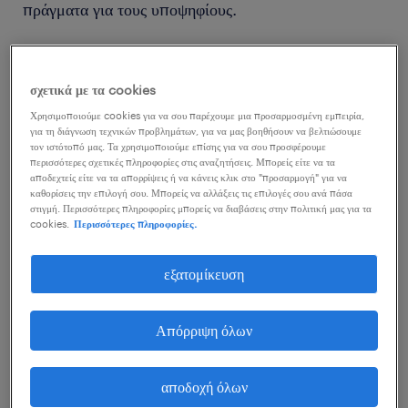
πράγματα για τους υποψηφίους.
Ένας άλλος λόγος που οι υπεύθυνοι προσλήψεων
θέτουν δύσκολες ερωτήσεις συνέντευξης είναι για να
σχετικά με τα cookies
αντιληφθούν πώς σκέφτονται οι υποψήφιοι. Για
Χρησιμοποιούμε cookies για να σου παρέχουμε μια προσαρμοσμένη εμπειρία,
για τη διάγνωση τεχνικών προβλημάτων, για να μας βοηθήσουν να βελτιώσουμε
παράδειγμα, μπορεί να σου κάνει μια απροσδόκητη
τον ιστότοπό μας. Τα χρησιμοποιούμε επίσης για να σου προσφέρουμε
περισσότερες σχετικές πληροφορίες στις αναζητήσεις. Μπορείς είτε να τα
και αφηρημένη ερώτηση όπως: "Αν ήσουν δέντρο, τι
αποδεχτείς είτε να τα απορρίψεις ή να κάνεις κλικ στο "προσαρμογή" για να
καθορίσεις την επιλογή σου. Μπορείς να αλλάξεις τις επιλογές σου ανά πάσα
δέντρο θα ήθελες να ήσουν;" Ο υπεύθυνος στην
στιγμή. Περισσότερες πληροφορίες μπορείς να διαβάσεις στην πολιτική μας για τα
προκειμένη ερώτηση δεν ψάχνει για μια
cookies.
Περισσότερες πληροφορίες.
συγκεκριμένη απάντηση, αλλά μάλλον ζητά να δει αν
εξατομίκευση
μπορείς να σκεφτείς γρήγορα και να υποστηρίξεις την
απάντησή σου με κάποια λογική εξήγηση.
Απόρριψη όλων
Τέλος, οι υπεύθυνοι προσλήψεων μπορεί να κάνουν
αποδοχή όλων
δύσκολες ερωτήσεις συνέντευξης για να μετρήσουν