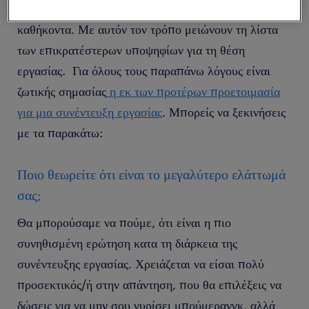
το επίπεδο εμπειρίας και την άνεσή σου στα δύσκολα
καθήκοντα. Με αυτόν τον τρόπο μειώνουν τη λίστα
των επικρατέστερων υποψηφίων για τη θέση
εργασίας. Για όλους τους παραπάνω λόγους είναι
ζωτικής σημασίας
η εκ των προτέρων προετοιμασία
για μια συνέντευξη εργασίας
. Μπορείς να ξεκινήσεις
με τα παρακάτω:
Ποιο θεωρείτε ότι είναι το μεγαλύτερο ελάττωμά
σας;
Θα μπορούσαμε να πούμε, ότι είναι η πιο
συνηθισμένη ερώτηση κατα τη διάρκεια της
συνέντευξης εργασίας. Χρειάζεται να είσαι πολύ
προσεκτικός/ή στην απάντηση, που θα επιλέξεις να
δώσεις για να μην σου γυρίσει μπούμερανγκ, αλλά