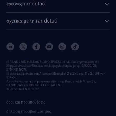
έρευνες randstad
σχετικά με τη randstad
Η RANDSTAD HELLAS ΜΟΝΟΠΡΟΣΩΠΗ ΑΕ είναι εγγεγραμμένη στο
Μητρώο Ανωνύμων Εταιριών στη Νομαρχία Αθηνών με αρ. 32099/01/
Β/94/515(07).
Η έδρα μας βρίσκεται στη Λεωφόρο Μεσογείων 2 & Σινώπης, 115 27, Αθήνα -
Ελλάδα.
Αποτελούν εμπορικά σήματα κατατεθέντα της Randstad N.V. τα εξής:
RANDSTAD και PARTNER FOR TALENT.
© Randstad N.V. 2026
όροι και προϋποθέσεις
δήλωση προσβασιμότητας