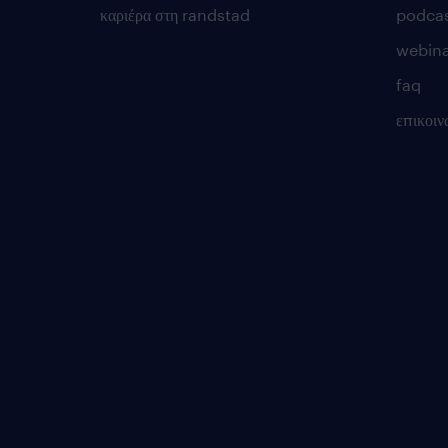
καριέρα στη randstad
podca
webina
faq
επικοιν