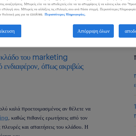
τις αναζητήσεις. Μπορείς είτε να τα αποδεχτείς είτε να τα απορρίψεις ή να κάνεις κλικ στο "προ
ν επιλογή σου. Μπορείς να αλλάξεις τις επιλογές σου ανά πάσα στιγμή. Περισσότερες πληροφορίε
ν πολιτική μας για τα cookies.
Περισσότερες πληροφορίες.
μίκευση
Απόρριψη όλων
αποδ
ν κλάδο του marketing
ό ενδιαφέρον, όπως ακριβώς
πολύ καλά προετοιμασμένος αν θέλετε να
ting
, καθώς πιθανές ερωτήσεις από τον
ς πλευρές και απαιτήσεις του κλάδου. Η
έεται με: