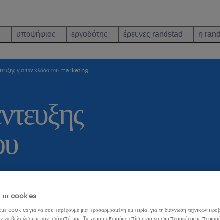
ς
υποψήφιος
εργοδότης
έρευνες randstad
η ran
τευξης για τον κλάδο του marketing
ντευξης
ου
ε τα cookies
με cookies για να σου παρέχουμε μια προσαρμοσμένη εμπειρία, για τη διάγνωση τεχνικών προβ
θρο:
ν να βελτιώσουμε τον ιστότοπό μας. Τα χρησιμοποιούμε επίσης για να σου προσφέρουμε περισσό