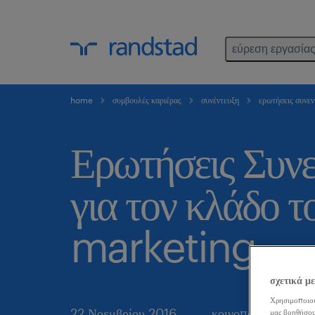
εύρεση εργασία
home
συμβουλές καριέρας
συνέντευξη
ερωτήσεις συνεν
Ερωτήσεις Συνε
για τον κλάδο τ
marketing
σχετικά μ
Χρησιμοποιού
22 Νοεμβρίου 2016
κοινοποιήστε το άρ
μας βοηθήσου