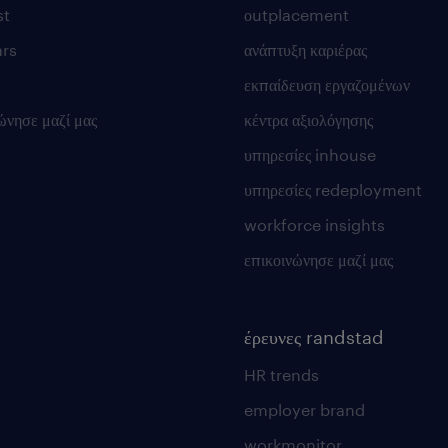
st
οutplacement
rs
ανάπτυξη καριέρας
εκπαίδευση εργαζομένων
ώνησε μαζί μας
κέντρα αξιολόγησης
υπηρεσίες inhouse
υπηρεσίες redeployment
workforce insights
επικοινώνησε μαζί μας
έρευνες randstad
HR trends
employer brand
workmonitor