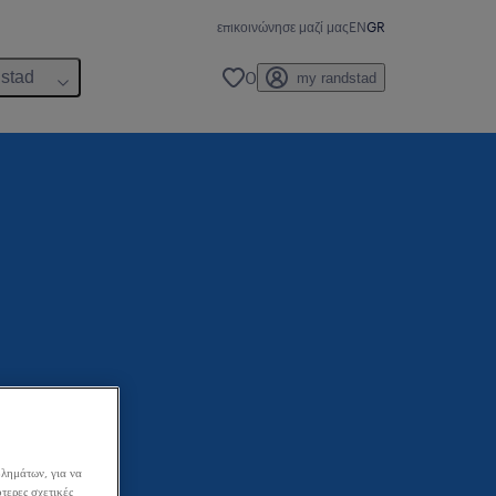
επικοινώνησε μαζί μας
EN
GR
0
dstad
my randstad
λημάτων, για να
τερες σχετικές