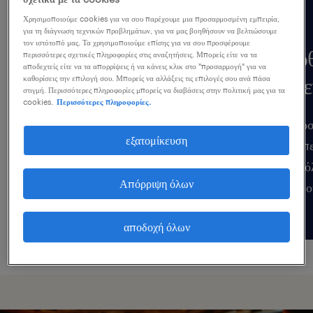
Χρησιμοποιούμε cookies για να σου παρέχουμε μια προσαρμοσμένη εμπειρία,
για τη διάγνωση τεχνικών προβλημάτων, για να μας βοηθήσουν να βελτιώσουμε
τον ιστότοπό μας. Τα χρησιμοποιούμε επίσης για να σου προσφέρουμε
τάσεις στην αγορά
άρ
περισσότερες σχετικές πληροφορίες στις αναζητήσεις. Μπορείς είτε να τα
αποδεχτείς είτε να τα απορρίψεις ή να κάνεις κλικ στο "προσαρμογή" για να
εργασίας.
εξε
καθορίσεις την επιλογή σου. Μπορείς να αλλάξεις τις επιλογές σου ανά πάσα
στιγμή. Περισσότερες πληροφορίες μπορείς να διαβάσεις στην πολιτική μας για τα
cookies.
Περισσότερες πληροφορίες.
Σε μια αγορά εργασίας που
Προσ
εξατομίκευση
εξελίσσεται ταχύτατα, η έγκυρη
με π
πληροφόρηση για τον κλάδο που
για ό
Απόρριψη όλων
δραστηροποιήσε είναι
χώρο
ανταγωνιστικό πλεονέκτημα.
αποδοχή όλων