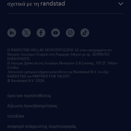
σχετικά με τη randstad
Η RANDSTAD HELLAS ΜΟΝΟΠΡΟΣΩΠΗ ΑΕ είναι εγγεγραμμένη στο
Μητρώο Ανωνύμων Εταιριών στη Νομαρχία Αθηνών με αρ. 32099/01/
Β/94/515(07).
Η έδρα μας βρίσκεται στη Λεωφόρο Μεσογείων 2 & Σινώπης, 115 27, Αθήνα -
Ελλάδα.
Αποτελούν εμπορικά σήματα κατατεθέντα της Randstad N.V. τα εξής:
RANDSTAD και PARTNER FOR TALENT.
© Randstad N.V. 2026
όροι και προϋποθέσεις
δήλωση προσβασιμότητας
cookies
αναφορά ανάρμοστης συμπεριφοράς