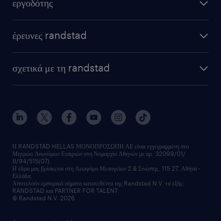
εργοδότης
έρευνες randstad
σχετικά με τη randstad
Η RANDSTAD HELLAS ΜΟΝΟΠΡΟΣΩΠΗ ΑΕ είναι εγγεγραμμένη στο
Μητρώο Ανωνύμων Εταιριών στη Νομαρχία Αθηνών με αρ. 32099/01/
Β/94/515(07).
Η έδρα μας βρίσκεται στη Λεωφόρο Μεσογείων 2 & Σινώπης, 115 27, Αθήνα -
Ελλάδα.
Αποτελούν εμπορικά σήματα κατατεθέντα της Randstad N.V. τα εξής:
RANDSTAD και PARTNER FOR TALENT.
© Randstad N.V. 2026