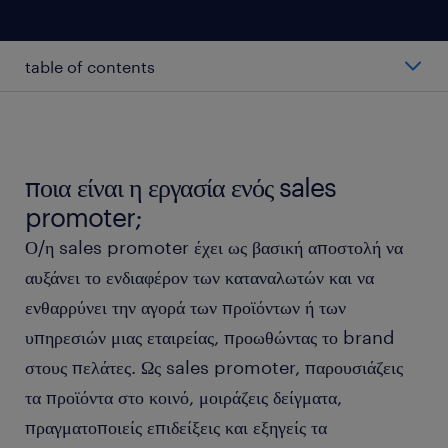
table of contents
ο μέσος μισθός ενός sales promoter.
κατηγορίες sales promoters.
ποια είναι η εργασία ενός sales
promoter;
εργαζόμενος ως sales promoter.
Ο/η sales promoter έχει ως βασική αποστολή να
αυξάνει το ενδιαφέρον των καταναλωτών και να
τα προσόντα και η εκπαίδευση ενός sales promoter.
ενθαρρύνει την αγορά των προϊόντων ή των
υπηρεσιών μιας εταιρείας, προωθώντας το brand
FAQs.
στους πελάτες. Ως sales promoter, παρουσιάζεις
τα προϊόντα στο κοινό, μοιράζεις δείγματα,
πραγματοποιείς επιδείξεις και εξηγείς τα