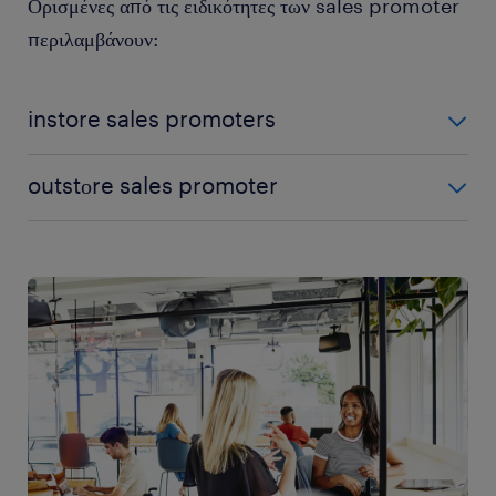
Ορισμένες από τις ειδικότητες των sales promoter
περιλαμβάνουν:
instore sales promoters
Οι οποίοι αφορούν και την πλειονότητα των θέσεων στην
outstοre sales promoter
αγορά του συγκεκριμένου καναλιού πωλήσεων.
Ασχολούνται με την άμεση προώθηση προϊόντων στους
Είναι υπεύθυνοι για την προώθηση προϊόντων εκτός
τελικούς καταναλωτές εντός καταστημάτων λιανικής,
καταστήματος, συνήθως σε ανοιχτούς χώρους, συνήθως
εμπορικά κέντρα ή υπαίθριες προωθητικές ενέργειες, όπου
δρόμους με μεγάλη επισκεψιμότητα, σχολές, events,
προσεγγίζουν πελάτες, παρουσιάζουν προϊόντα και τους
εκθέσεις κ.α. με στόχο την αύξηση των πωλήσεων, την
ενθαρρύνουν να τα δοκιμάσουν ή να τα αγοράσουν, μέσω
ενίσχυση της αναγνωρισιμότητας του brand και τη
επίδειξης προϊόντων αλλά και τη διανομή ενημερωτικού
δημιουργία θετικής εμπειρίας για τον καταναλωτή. Η άμεση
υλικού ή δειγμάτων.
επικοινωνία με το κοινό και απάντηση σε ερωτήσεις όπως
και η διανομή προωθητικού υλικού παραμένουν και εδώ από
τις βασικές αρμοδιότητες.