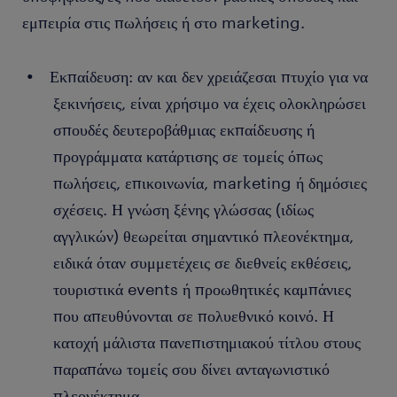
Καταγραφή και διαχείριση στοιχείων πελατών:
εμπειρία στις πωλήσεις ή στο marketing.
καταγράφεις τα στοιχεία δυνητικών πελατών που
δείχνουν ενδιαφέρον για το προϊόν ή την υπηρεσία,
Εκπαίδευση: αν και δεν χρειάζεσαι πτυχίο για να
ώστε να μπορεί η εταιρεία να επικοινωνήσει μαζί τους
ξεκινήσεις, είναι χρήσιμο να έχεις ολοκληρώσει
μελλοντικά. Μπορεί να ζητάς από τους επισκέπτες να
συμπληρώσουν φόρμες συμμετοχής ή να αφήσουν τα
σπουδές δευτεροβάθμιας εκπαίδευσης ή
στοιχεία επικοινωνίας τους για follow-up ενέργειες.
προγράμματα κατάρτισης σε τομείς όπως
πωλήσεις, επικοινωνία, marketing ή δημόσιες
Αναφορά αποτελεσμάτων και αξιολόγηση δράσεων:
μετά το τέλος κάθε προωθητικής ενέργειας, συντάσσεις
σχέσεις. Η γνώση ξένης γλώσσας (ιδίως
αναφορές με τα αποτελέσματα της καμπάνιας, όπως
αγγλικών) θεωρείται σημαντικό πλεονέκτημα,
πωλήσεις, αριθμό επαφών, αντιδράσεις πελατών και
ειδικά όταν συμμετέχεις σε διεθνείς εκθέσεις,
συνολική απόδοση. Οι αναφορές αυτές βοηθούν τη
τουριστικά events ή προωθητικές καμπάνιες
διοίκηση να αξιολογήσει την επιτυχία της δράσης και να
που απευθύνονται σε πολυεθνικό κοινό. Η
σχεδιάσει μελλοντικές καμπάνιες.
κατοχή μάλιστα πανεπιστημιακού τίτλου στους
παραπάνω τομείς σου δίνει ανταγωνιστικό
πλεονέκτημα.