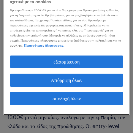
σχετικά με τα cookies
Χρησιμοποιούμε cookies για να σου παρέχουμε μια προσαρμοσμένη εμπειρία,
για τη διάγνωση τεχνικών προβλημάτων, για να μας βοηθήσουν να βελτιώσουμε
τον ιστότοπό μας. Τα χρησιμοποιούμε επίσης για να σου προσφέρουμε
περισσότερες σχετικές πληροφορίες στις αναζητήσεις. Μπορείς είτε να τα
αποδεχτείς είτε να τα απορρίψεις ή να κάνεις κλικ στο "προσαρμογή" για να
1
καθορίσεις την επιλογή σου. Μπορείς να αλλάξεις τις επιλογές σου ανά πάσα
στιγμή. Περισσότερες πληροφορίες μπορείς να διαβάσεις στην πολιτική μας για τα
cookies.
Περισσότερες πληροφορίες.
ο μέσος μισθός ενός sales
promoter.
εξατομίκευση
Απόρριψη όλων
Στην Ελλάδα, ο μέσος ετήσιος μικτός μισθός ενός/
αποδοχή όλων
μιας sales promoter κυμαίνεται περίπου μεταξύ
14.000€ και 18.200€, δηλαδή από 1000€ έως
1300€ μικτά μηνιαίως, ανάλογα με την εμπειρία, τον
κλάδο και το είδος της προώθησης. Οι entry-level