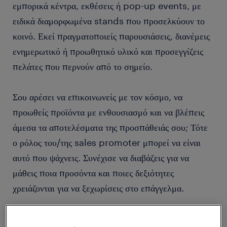
εμπορικά κέντρα, εκθέσεις ή pop-up events, με
ειδικά διαμορφωμένα stands που προσελκύουν το
κοινό. Εκεί πραγματοποιείς παρουσιάσεις, διανέμεις
ενημερωτικό ή προωθητικό υλικό και προσεγγίζεις
πελάτες που περνούν από το σημείο.
Σου αρέσει να επικοινωνείς με τον κόσμο, να
προωθείς προϊόντα με ενθουσιασμό και να βλέπεις
άμεσα τα αποτελέσματα της προσπάθειάς σου; Τότε
ο ρόλος του/της sales promoter μπορεί να είναι
αυτό που ψάχνεις. Συνέχισε να διαβάζεις για να
μάθεις ποια προσόντα και ποιες δεξιότητες
χρειάζονται για να ξεχωρίσεις στο επάγγελμα.
θέσεις sales promoter