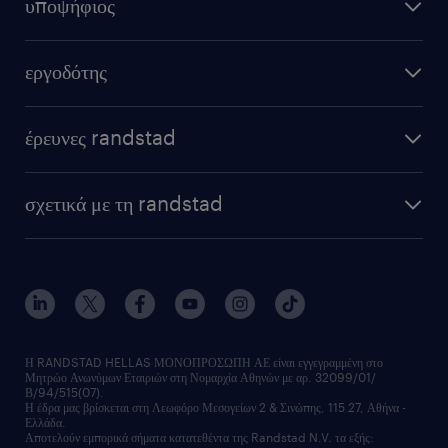
υποψήφιος
εργοδότης
έρευνες randstad
σχετικά με τη randstad
Η RANDSTAD HELLAS ΜΟΝΟΠΡΟΣΩΠΗ ΑΕ είναι εγγεγραμμένη στο
Μητρώο Ανωνύμων Εταιριών στη Νομαρχία Αθηνών με αρ. 32099/01/
Β/94/515(07).
Η έδρα μας βρίσκεται στη Λεωφόρο Μεσογείων 2 & Σινώπης, 115 27, Αθήνα -
Ελλάδα.
Αποτελούν εμπορικά σήματα κατατεθέντα της Randstad N.V. τα εξής: