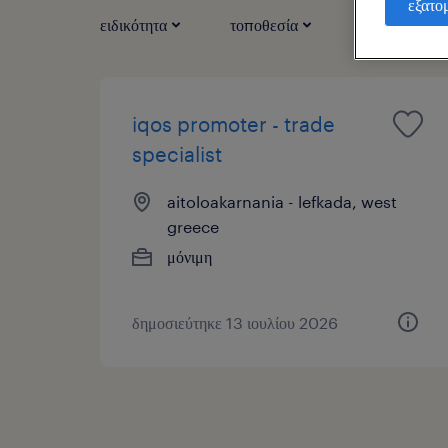
εξατο
ειδικότητα
τοποθεσία
τύπος εργασί
iqos promoter - trade
specialist
aitoloakarnania - lefkada, west
greece
μόνιμη
δημοσιεύτηκε 13 ιουλίου 2026