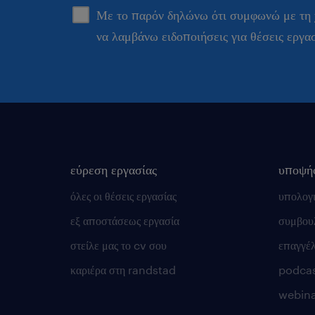
Με το παρόν δηλώνω ότι συμφωνώ με τη
να λαμβάνω ειδοποιήσεις για θέσεις εργα
εύρεση εργασίας
υποψή
όλες οι θέσεις εργασίας
υπολογ
εξ αποστάσεως εργασία
συμβουλ
στείλε μας το cv σου
επαγγέ
καριέρα στη randstad
podca
webina