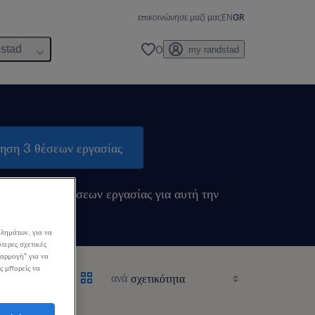
επικοινώνησε μαζί μας
EN
GR
0
dstad
my randstad
τηση 3 θέσεων εργασίας
ιδοποιήσεις θέσεων εργασίας για αυτή την
λημάτων, για να
τερες σχετικές
σαρμογή" για να
ς μπορείς να
ανά