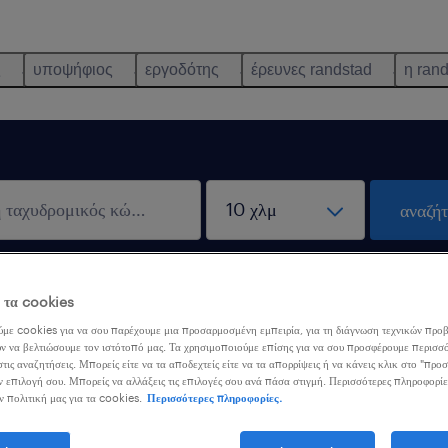
ς
υποψήφιος
εργοδότης
έρευνες randstad
η ran
αναζή
λειστικά εξ αποστάσεως
λάβε ε
ε τα cookies
σία
αναζήτηση
με cookies για να σου παρέχουμε μια προσαρμοσμένη εμπειρία, για τη διάγνωση τεχνικών προβ
ν να βελτιώσουμε τον ιστότοπό μας. Τα χρησιμοποιούμε επίσης για να σου προσφέρουμε περισσό
τις αναζητήσεις. Μπορείς είτε να τα αποδεχτείς είτε να τα απορρίψεις ή να κάνεις κλικ στο "προ
ν επιλογή σου. Μπορείς να αλλάξεις τις επιλογές σου ανά πάσα στιγμή. Περισσότερες πληροφορίε
romoter
ν πολιτική μας για τα cookies.
Περισσότερες πληροφορίες.