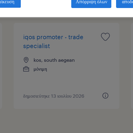
μίκευση
Απόρριψη όλων
αποδ
ας
iqos promoter - trade
specialist
kos, south aegean
μόνιμη
δημοσιεύτηκε 13 ιουλίου 2026