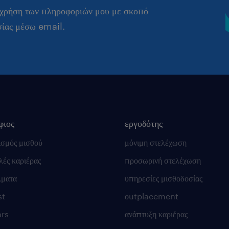
 χρήση των πληροφοριών μου με σκοπό
σίας μέσω email.
φιος
εργοδότης
ισμός μισθού
μόνιμη στελέχωση
ές καριέρας
προσωρινή στελέχωση
λματα
υπηρεσίες μισθοδοσίας
st
οutplacement
rs
ανάπτυξη καριέρας