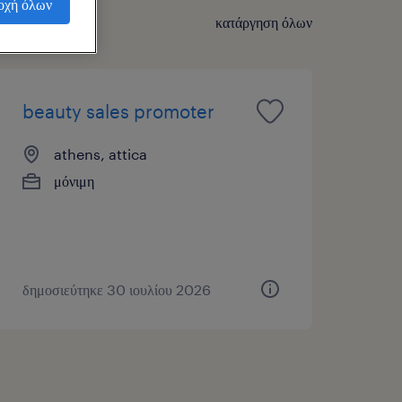
οχή όλων
κατάργηση όλων
beauty sales promoter
athens, attica
μόνιμη
δημοσιεύτηκε 30 ιουλίου 2026