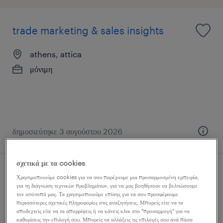
trade marketing & sales insights
athens, attica
μόνιμη
δημοσιεύτηκε 3 αυγούστου 2026
σχετικά με τα cookies
πωλητής-τρια καπνικών προϊόντων
Χρησιμοποιούμε cookies για να σου παρέχουμε μια προσαρμοσμένη εμπειρία,
για τη διάγνωση τεχνικών προβλημάτων, για να μας βοηθήσουν να βελτιώσουμε
τον ιστότοπό μας. Τα χρησιμοποιούμε επίσης για να σου προσφέρουμε
αθήνα, attica
περισσότερες σχετικές πληροφορίες στις αναζητήσεις. Μπορείς είτε να τα
αποδεχτείς είτε να τα απορρίψεις ή να κάνεις κλικ στο "προσαρμογή" για να
μόνιμη
καθορίσεις την επιλογή σου. Μπορείς να αλλάξεις τις επιλογές σου ανά πάσα